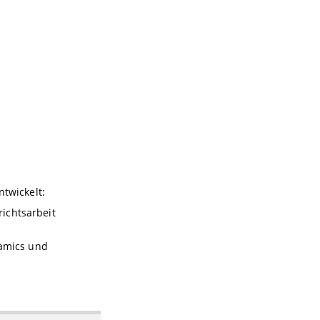
twickelt:
richtsarbeit
namics und