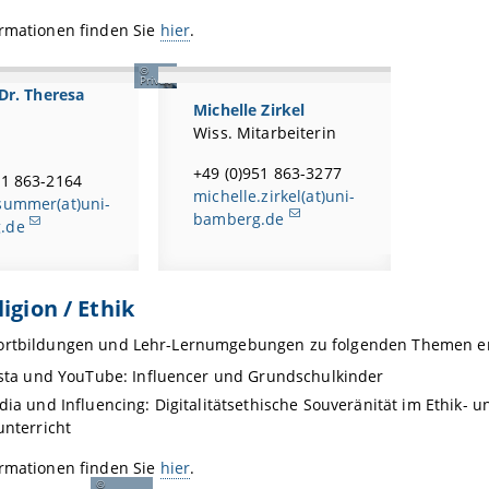
ormationen finden Sie
hier
.
Privat
 Dr. Theresa
Michelle Zirkel
Wiss. Mitarbeiterin
+49 (0)951 863-3277
51 863-2164
michelle.zirkel(at)uni-
summer(at)uni-
bamberg.de
.de
igion / Ethik
ortbildungen und Lehr-Lernumgebungen zu folgenden Themen en
nsta und YouTube: Influencer und Grundschulkinder
dia und Influencing: Digitalitätsethische Souveränität im Ethik- u
unterricht
ormationen finden Sie
hier
.