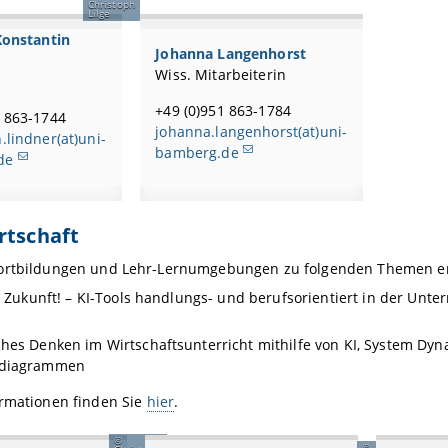
Christoph
Lilge
 Konstantin
Johanna Langenhorst
Wiss. Mitarbeiterin
+49 (0)951 863-1784
1 863-1744
johanna.langenhorst(at)uni-
.lindner(at)uni-
bamberg.de
de
rtschaft
ortbildungen und Lehr-Lernumgebungen zu folgenden Themen en
ie Zukunft! – KI-Tools handlungs- und berufsorientiert in der Unter
hes Denken im Wirtschaftsunterricht mithilfe von KI, System Dy
sdiagrammen
ormationen finden Sie
hier
.