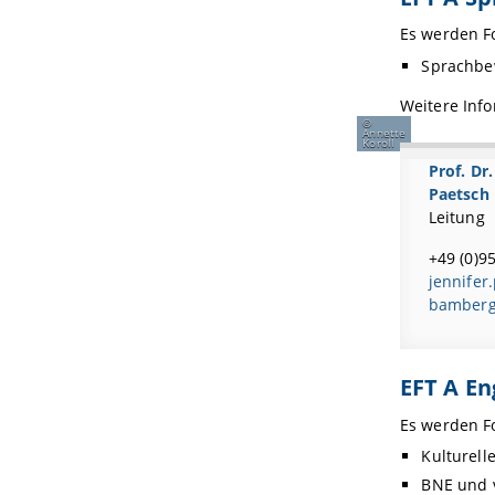
Es werden F
Sprachbew
Weitere Inf
Annette
Koroll
Prof. Dr.
Paetsch
Leitung
+49 (0)9
jennifer
bamberg
EFT A En
Es werden F
Kulturelle
BNE und v