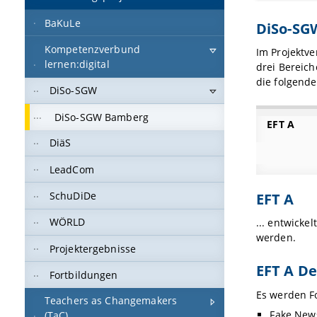
BaKuLe
DiSo-SG
Kompetenzverbund
Im Projektv
lernen:digital
drei Bereic
die folgende
DiSo-SGW
DiSo-SGW Bamberg
EFT A
DiäS
LeadCom
EFT A
SchuDiDe
WÖRLD
... entwicke
werden.
Projektergebnisse
EFT A D
Fortbildungen
Es werden F
Teachers as Changemakers
Fake New
(TaC)