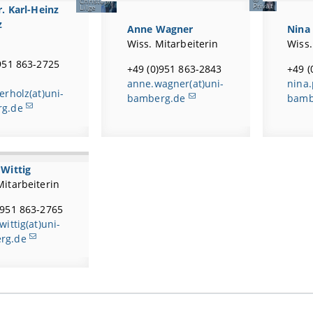
Christoph
Privat
Lilge
r. Karl-Heinz
z
Anne Wagner
Nina
g
Wiss. Mitarbeiterin
Wiss.
951 863-2725
+49 (0)951 863-2843
+49 (
anne.wagner(at)uni-
nina.
erholz(at)uni-
bamberg.de
bamb
g.de
 Wittig
Mitarbeiterin
)951 863-2765
wittig(at)uni-
rg.de