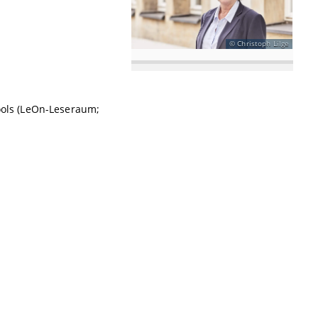
Christoph Lilge
ools (LeOn-Leseraum;