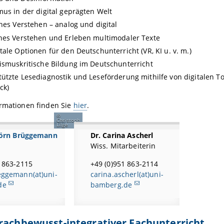
mus in der digital geprägten Welt
ches Verstehen – analog und digital
ches Verstehen und Erleben multimodaler
Texte
tale Optionen für den Deutschunterricht (VR, KI u. v. m.)
ismuskritische Bildung im Deutschunterricht
ützte Lesediagnostik und Leseförderung mithilfe von digitalen T
ck)
ormationen finden Sie
hier
.
Christoph
Lilge
 Jörn Brüggemann
Dr. Carina Ascherl
Wiss. Mitarbeiterin
1 863-2115
+49 (0)951 863-2114
eggemann(at)uni-
carina.ascherl(at)uni-
de
bamberg.de
rachbewusst-integrativer Fachunterricht