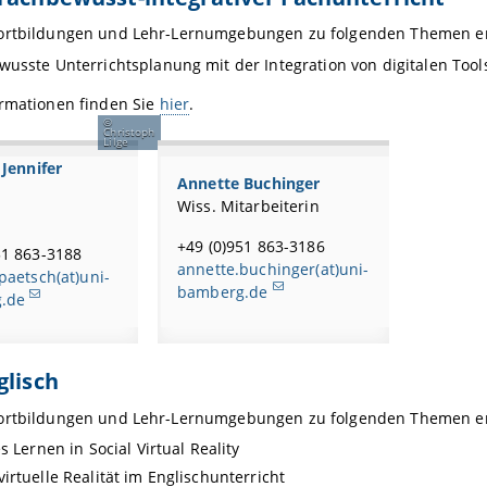
ortbildungen und Lehr-Lernumgebungen zu folgenden Themen en
usste Unterrichtsplanung mit der Integration von digitalen Tool
ormationen finden Sie
hier
.
Christoph
Lilge
 Jennifer
Annette Buchinger
Wiss. Mitarbeiterin
+49 (0)951 863-3186
51 863-3188
annette.buchinger(at)uni-
.paetsch(at)uni-
bamberg.de
.de
glisch
ortbildungen und Lehr-Lernumgebungen zu folgenden Themen en
s Lernen in Social Virtual Reality
irtuelle Realität im Englischunterricht