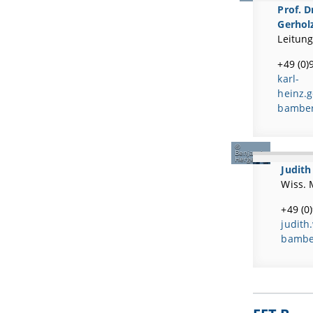
Prof. D
Gerhol
Leitun
+49 (0)
karl-
heinz.g
bamber
Benjamin
Herges
Judith
Wiss. 
+49 (0
judith.
bambe