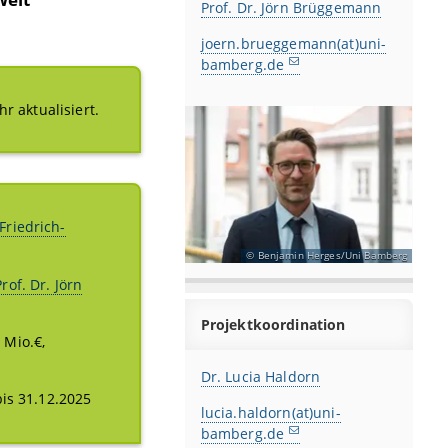
Prof. Dr. Jörn Brüggemann
joern.brueggemann(at)uni-
bamberg.de
hr aktualisiert.
Friedrich-
Benjamin Herges/Uni Bamberg
Prof. Dr. Jörn
Projektkoordination
 Mio.€,
Dr. Lucia Haldorn
bis 31.12.2025
lucia.haldorn(at)uni-
bamberg.de