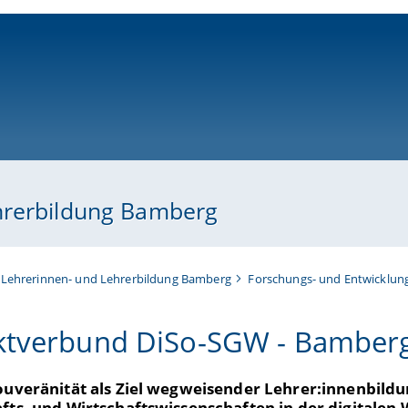
ni-bamberg.de
hrerbildung Bamberg
 Lehrerinnen- und Lehrerbildung Bamberg
Forschungs- und Entwicklun
ktverbund DiSo-SGW - Bamber
Souveränität als Ziel wegweisender Lehrer:innenbildu
fts- und Wirtschaftswissenschaften in der digitalen 