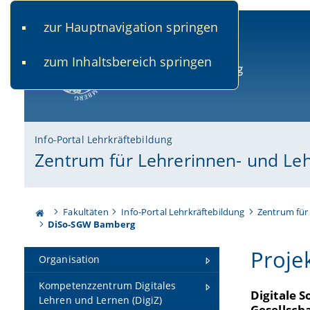
zur Hauptnavigation springen
www.uni-bamberg.de
univis.uni-bamberg.de
fis.u
zum Inhaltsbereich springen
Universität Bamberg
Info-Portal Lehrkräftebildung
Zentrum für Lehrerinnen- und Le
Fakultäten
Info-Portal Lehrkräftebildung
Zentrum für
DiSo-SGW Bamberg
Proje
Organisation
Kompetenzzentrum Digitales
Digitale 
Lehren und Lernen (DigiZ)
Gesellscha