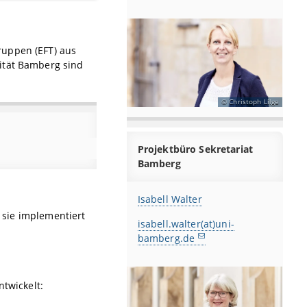
ruppen (EFT) aus
ität Bamberg sind
Christoph Lilge
Projektbüro Sekretariat
Bamberg
Isabell Walter
r sie implementiert
isabell.walter(at)uni-
bamberg.de
twickelt: