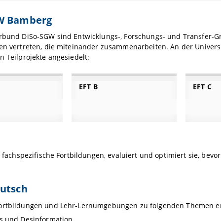
W Bamberg
erbund DiSo-SGW sind Entwicklungs-, Forschungs- und Transfer-G
hen vertreten, die miteinander zusammenarbeiten. An der Univers
n Teilprojekte angesiedelt:
EFT B
EFT C
lt fachspezifische Fortbildungen, evaluiert und optimiert sie, bevo
eutsch
ortbildungen und Lehr-Lernumgebungen zu folgenden Themen en
s und Desinformation