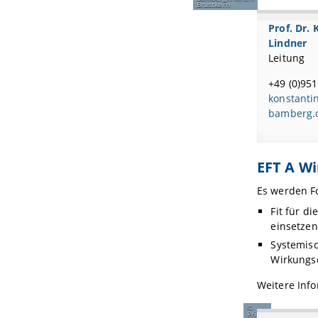
Brustkern
Prof. Dr.
Lindner
Leitung
+49 (0)95
konstantin
bamberg.
EFT A Wi
Es werden F
Fit für d
einsetzen
Systemisc
Wirkung
Weitere Inf
Privat