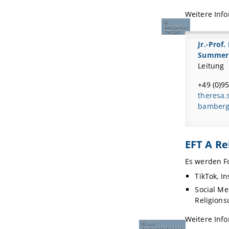
Weitere Inf
Benjamin
Herges
Jr.-Prof.
Summer
Leitung
+49 (0)9
theresa.
bamberg
EFT A Rel
Es werden F
TikTok, I
Social Me
Religions
Weitere Inf
Uni
Bamberg/Florian