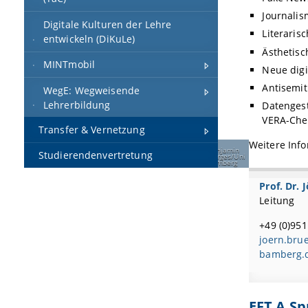
Journalis
Digitale Kulturen der Lehre
Literaris
entwickeln (DiKuLe)
Ästhetis
MINTmobil
Neue digi
Antisemit
WegE: Wegweisende
Lehrerbildung
Datengest
VERA-Che
Transfer & Vernetzung
Weitere Inf
Benjamin
Studierendenvertretung
Herges/Uni
Bamberg
Prof. Dr.
Leitung
+49 (0)95
joern.bru
bamberg.
EFT A Sp