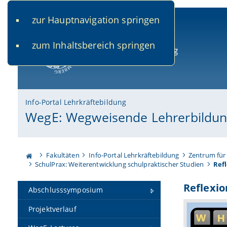
zur Hauptnavigation springen
www.uni-bamberg.de
univis.uni-bamberg.de
fis.u
zum Inhaltsbereich springen
Universität Bamberg
Info-Portal Lehrkräftebildung
WegE: Wegweisende Lehrerbildu
Fakultäten
Info-Portal Lehrkräftebildung
Zentrum für
SchulPrax: Weiterentwicklung schulpraktischer Studien
Ref
Reflexi
Abschlusssymposium
Projektverlauf