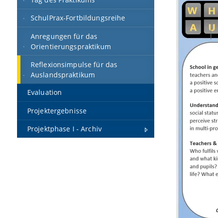
SchulPrax-Fortbildungsreihe
Anregungen für das
Orientierungspraktikum
Reflexionsimpulse für das
Auslandspraktikum
Evaluation
Projektergebnisse
Projektphase I - Archiv