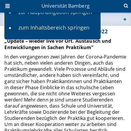
Universität Bamberg
zur Hauptnavigation springen
Sie befinden sich hier:
zum Inhaltsbereich springen
www.uni-bamberg.de
3. Tag des Praktikums am 21. Juni 2022
„Update – wieder live vor Ort. Austausch und
univis.uni-bamberg.de
Entwicklungen in Sachen Praktikum“
In den vergangenen zwei Jahren der Corona-Pandemie
fis.uni-bamberg.de
hat sich, neben vielen anderen Dingen, auch das
Praktikum gewandelt. Viele Prozesse und Abläufe sind
umständlicher, andere haben sich vereinfacht, und
ganz sicher haben Praktikantinnen und Praktikanten
in dieser Phase Einblicke in das schulische Leben
gewonnen, die sie nicht ohne Weiteres vergessen
werden! Mehr denn je sind unsere Studierenden
darauf angewiesen, dass Schule und Universität,
Lehrkräfte sowie Dozierende bei der Begleitung der
Studierenden bezüglich der Praktika gut kooperieren.
Um an dieser Kooperation weiter zu arbeiten sind
Praktikumslehrkräfte aller Schularten herzlich