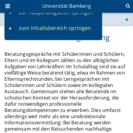
Universität Bamberg
zur Hauptnavigation springen
Sie befinden sich hier:
zum Inhaltsbereich springen
www.uni-bamberg.de
ZeBERA Peer-Beratungstraining
univis.uni-bamberg.de
Beratungsgespräche mit Schülerinnen und Schülern,
Eltern und im Kollegium zählen zu den alltäglichen
fis.uni-bamberg.de
Aufgaben von Lehrkräften: Im Schulalltag sind sie auf
vielfältige Weise beratend tätig, etwa im Rahmen von
Elternsprechstunden, bei Lerngesprächen mit
Schülerinnen und Schülern sowie im kollegialen
Austausch. Gemeinsam stehen alle Beratende im
schulischen Kontext vor der Herausforderung, die
dafür notwendigen professionelle
Beratungskompetenzen zu erwerben. Dies umfasst
allerdings weit mehr als eine unidirektionale
Informationsvermittlung: Bei Beratung werden
gemeinsam mit den Ratsuchenden nachhaltige