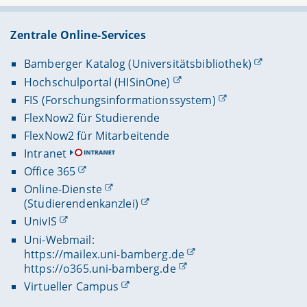
Kategorien möglich. Es besteht die Möglichkeit
nach freien, kostenpflichtigen oder Open-
Zentrale Online-Services
Source-Anwendungen zu suchen.
There is an AI for that
bietet eine
Bamberger Katalog (Universitätsbibliothek)
umfangreiche, täglich aktualisierte Datenbank
Hochschulportal (HISinOne)
und Suchplattform
zu KI-Tools (nicht spezifisch
auf KI-Tools für den Unterricht ausgelegt).
FIS (Forschungsinformationssystem)
FlexNow2 für Studierende
FlexNow2 für Mitarbeitende
Intranet
Office 365
Online-Dienste
(Studierendenkanzlei)
UnivIS
Uni-Webmail:
https://mailex.uni-bamberg.de
https://o365.uni-bamberg.de
Virtueller Campus