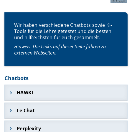
Freepik
Wir haben verschiedene Chatbots sowie KI-
Tools für die Lehre getestet und die besten
und hilfreichsten für euch gesammelt.
Hinweis: Die Links auf dieser Seite führen zu
externen Webseiten.
Chatbots
HAWKI
HAWKI
Le Chat
HAWKI basiert auf dem Modell GPT4o-mini von
OpenAI und ist ein didaktisches Sprachmodell-
Perplexity
Interface für Hochschulen. Das Angebot wurde im