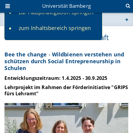
Universität Bamberg
zur Hauptnavigation springen
Sie befinden sich hier:
zum Inhaltsbereich springen
www.uni-bamberg.de
Didaktik der Naturwissenschaft
univis.uni-bamberg.de
Bee the change
Wildbienen verstehen und
–
schützen durch Social Entrepreneurship in
fis.uni-bamberg.de
Schulen
Entwicklungszeitraum: 1.4.2025 - 30.9.2025
Lehrprojekt im Rahmen der Förderinitiative
"GRIPS
fürs Lehramt"