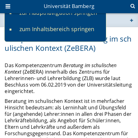
Universität Bamberg
zur Hauptnavigation springen
Sie befinden sich hier:
zum Inhaltsbereich springen
www.uni-bamberg.de
Kompetenzzentrum Beratung im sch
ulischen Kontext (ZeBERA)
univis.uni-bamberg.de
fis.uni-bamberg.de
Das Kompetenzzentrum
Beratung im schulischen
Kontext
(ZeBERA) innerhalb des Zentrums für
Lehrerinnen- und Lehrerbildung (ZLB) wurde laut
Beschluss vom 06.02.2019 von der Universitätsleitung
eingerichtet.
Beratung im schulischen Kontext ist in mehrfacher
Hinsicht bedeutsam: als Lerninhalt und Übungsfeld
für (angehende) Lehrer:innen in allen drei Phasen der
Lehrkräftebildung, als Angebot für Schüler:innen,
Eltern und Lehrkräfte und außerdem als
Forschungsgegenstand. Das Kompetenzzentrum für