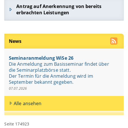
Antrag auf Anerkennung von bereits
erbrachten Leistungen
Lehramtsstudierende der Universität Bamberg
können über das Formular einen Antrag auf
Anerkennung bereits erbrachter Leistungen für
News
das Modul LAMOD-01-07-008a einreichen.
Für die Äquivalenzprüfung sind aussagekräftige
Seminaranmeldung WiSe 26
Nachweise erforderlich, die als PDF-Dateien
Die Anmeldung zum Basisseminar findet über
hochgeladen werden müssen.
die Seminarplatzbörse statt.
Nach Prüfung der Unterlagen erstellt die
Der Termin für die Anmeldung wird im
Fachstudienberatung eine Empfehlung, die an
September bekannt gegeben.
den Prüfungsausschuss weitergeleitet wird.
07.07.2026
Dieser entscheidet abschließend und
rechtsverbindlich über die Anerkennung.
Alle ansehen
Seite 174923