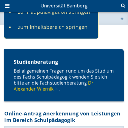
Universität Bamberg
zur Hauptnavigation springen
Sie befinden sich hier:
zum Inhaltsbereich springen
www.uni-bamberg.de
Service
univis.uni-bamberg.de
fis.uni-bamberg.de
Studienberatung
Bei allgemeinen Fragen rund um das Studium
des Fachs Schulpädagogik wenden Sie sich
bitte an die Fachstudienberatung
Dr.
Alexander Wiernik
.
Online-Antrag Anerkennung von Leistungen
im Bereich Schulpädagogik