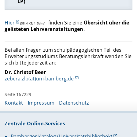
LP)
Weitere Informationen im UnivIS
Dieses Modul wird wieder regulär im
Hier
finden Sie eine
Übersicht über die
Wintersemester angeboten.
Anmeldung für das Seminar:
16.03. - 27.03.2026
(38.4 KB, 1 Seite)
gelisteten Lehrveranstaltungen
.
über den
VC-Kurs „Interdisziplinäre
Sollten Sie es im Sommersemester dringend
Erziehungswissenschaft“ (ohne Passwort)
benötigen, schreiben Sie bitte bis zum 23.02.2026
eine kurze E-Mail an
zebera.zlb(at)uni-bamberg.de
Bei allen Fragen zum schulpädagogischen Teil des
.
Erweiterungsstudiums Beratungslehrkraft wenden Sie
sich bitte jederzeit an:
Dr. Christof Beer
zebera.zlb(at)uni-bamberg.de
Seite 167229
Kontakt
Impressum
Datenschutz
Zentrale Online-Services
Bamberger Katalog (Universitätsbibliothek)