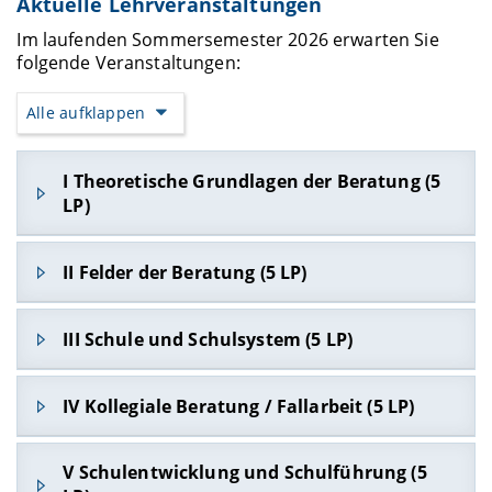
Aktuelle Lehrveranstaltungen
Im laufenden Sommersemester 2026 erwarten Sie
folgende Veranstaltungen:
Alle aufklappen
I Theoretische Grundlagen der Beratung (5
LP)
Grundlagen professioneller Beratung:
II Felder der Beratung (5 LP)
Theoretische Zugänge, Modelle und Perspektiven
(Dr. Christof Beer)
Neues Seminarangebot ab WiSe 26
Weitere Informationen im UnivIS
III Schule und Schulsystem (5 LP)
Dieses Modul wird zukünftig im Wintersemester
Anmeldung für das Seminar:
16.03. - 27.03.2026
IV Kollegiale Beratung / Fallarbeit (5 LP)
angeboten: Das Seminar
Schule und Schulsystem
über den
VC-Kurs „Interdisziplinäre
(Thorsten Binz) findet wieder im WiSe 26/27 statt.
Erziehungswissenschaft“ (ohne Passwort)
Kollegiale Kooperationen im schulischen Kontext
V Schulentwicklung und Schulführung (5
(Dr. Angela Anderka & Dr. Christof Beer)