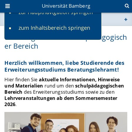
Universität Bamberg
zur Hauptnavigation springen
Sie befinden sich hier:
zum Inhaltsbereich springen
www.uni-bamberg.de
Beratungslehramt: schulpädagogisch
er Bereich
univis.uni-bamberg.de
fis.uni-bamberg.de
Herzlich willkommen, liebe Studierende des
Erweiterungsstudiums Beratungslehramt!
Hier finden Sie
aktuelle Informationen, Hinweise
und Materialien
rund um den
schulpädagogischen
Bereich
des Erweiterungsstudiums sowie zu den
Lehrveranstaltungen ab dem Sommersemester
2026
.