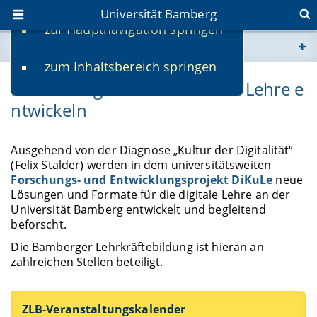
Universität Bamberg
zur Hauptnavigation springen
Sie befinden sich hier:
zum Inhaltsbereich springen
www.uni-bamberg.de
DiKuLe: Digitale Kulturen der Lehre e
ntwickeln
univis.uni-bamberg.de
fis.uni-bamberg.de
Ausgehend von der Diagnose „Kultur der Digitalität“
(Felix Stalder) werden in dem universitätsweiten
Forschungs- und Entwicklungsprojekt DiKuLe
neue
Lösungen und Formate für die digitale Lehre an der
Uni­versität Bamberg entwickelt und begleitend
beforscht.
Die Bamberger Lehrkräftebildung ist hieran an
zahlreichen Stellen beteiligt.
ZLB-Veranstaltungskalender