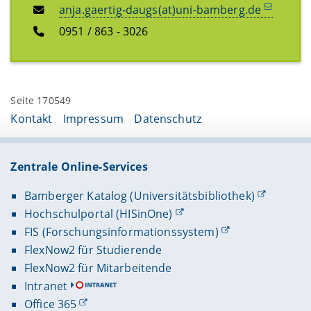
anja.gaertig-daugs(at)uni-bamberg.de
0951 / 863 - 3026
Seite 170549
Kontakt
Impressum
Datenschutz
Zentrale Online-Services
Bamberger Katalog (Universitätsbibliothek)
Hochschulportal (HISinOne)
FIS (Forschungsinformationssystem)
FlexNow2 für Studierende
FlexNow2 für Mitarbeitende
Intranet
Office 365