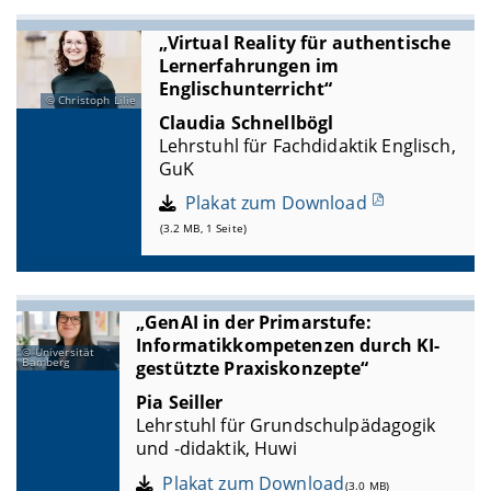
„Virtual Reality für authentische
Lernerfahrungen im
Englischunterricht“
Christoph Lilie
Claudia Schnellbögl
Lehrstuhl für Fachdidaktik Englisch,
GuK
Plakat zum Download
(3.2 MB, 1 Seite)
„GenAI in der Primarstufe:
Informatikkompetenzen durch KI-
Universität
Bamberg
gestützte Praxiskonzepte“
Pia Seiller
Lehrstuhl für Grundschulpädagogik
und -didaktik, Huwi
Plakat zum Download
(3.0 MB)