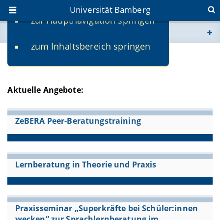
Universität Bamberg
zur Hauptnavigation springen
Sie befinden sich hier:
zum Inhaltsbereich springen
www.uni-bamberg.de
Theorie-Praxis-Seminare
univis.uni-bamberg.de
Aktuelle Angebote:
fis.uni-bamberg.de
ZeBERA Peer-Beratungstraining
Lernberatung in Theorie und Praxis
Praxisseminar „Superkräfte bei Schüler:innen
wecken“ zur Sprachlernberatung im