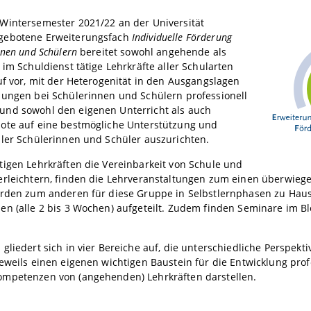
Wintersemester 2021/22 an der Universität
gebotene Erweiterungsfach
Individuelle Förderung
nnen und Schülern
bereitet sowohl angehende als
 im Schuldienst tätige Lehrkräfte aller Schularten
uf vor, mit der Heterogenität in den Ausgangslagen
lungen bei Schülerinnen und Schülern professionell
nd sowohl den eigenen Unterricht als auch
ote auf eine bestmögliche Unterstützung und
ler Schülerinnen und Schüler auszurichten.
igen Lehrkräften die Vereinbarkeit von Schule und
erleichtern, finden die Lehrveranstaltungen zum einen überwie
erden zum anderen für diese Gruppe in Selbstlernphasen zu Hau
en (alle 2 bis 3 Wochen) aufgeteilt. Zudem finden Seminare im
gliedert sich in vier Bereiche auf, die unterschiedliche Perspek
eweils einen eigenen wichtigen Baustein für die Entwicklung prof
mpetenzen von (angehenden) Lehrkräften darstellen.