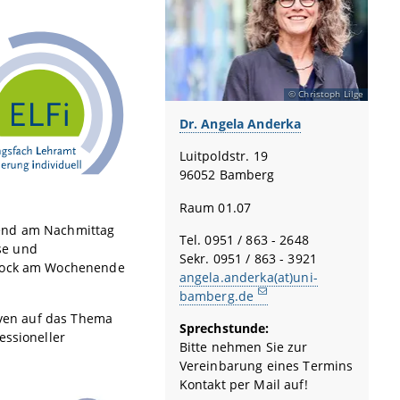
Christoph Lilge
Dr. Angela Anderka
Luitpoldstr. 19
96052 Bamberg
Raum 01.07
gend am Nachmittag
Tel. 0951 / 863 - 2648
se und
Sekr. 0951 / 863 - 3921
 Block am Wochenende
angela.anderka(at)uni-
bamberg.de
tiven auf das Thema
Sprechstunde:
essioneller
Bitte nehmen Sie zur
Vereinbarung eines Termins
Kontakt per Mail auf!