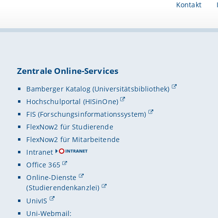
kontinuie
Kompetenz
Kontakt
Ebenso an
sprachli
Die
kolle
wichtigen
nichtdeut
Kooperati
und Entwi
Schüler t
für das U
zu selbst
sprachlic
Förderung
Lehrkräft
sind.
mit angeh
wertschät
Zentrale Online-Services
nicht nur
wird die 
erprobt, 
Wissensve
Bamberger Katalog (Universitätsbibliothek)
Hochschulportal (HISinOne)
FIS (Forschungsinformationssystem)
FlexNow2 für Studierende
FlexNow2 für Mitarbeitende
Intranet
Office 365
Online-Dienste
(Studierendenkanzlei)
UnivIS
Uni-Webmail: