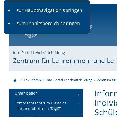
zur Hauptnavigation springen
www.uni-bamberg.de
univis.uni-bamberg.de
fis.u
zum Inhaltsbereich springen
Universität Bamberg
Info-Portal Lehrkräftebildung
Zentrum für Lehrerinnen- und Le
Fakultäten
Info-Portal Lehrkräftebildung
Zentrum für
Infor
Organisation
Indiv
Kompetenzzentrum Digitales
Lehren und Lernen (DigiZ)
Schüle