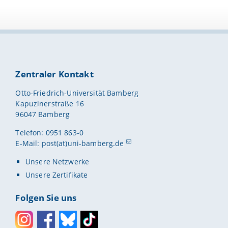
xis besteht.
nderen
hs, der sich dem
mit
außerhalb und mit
r in ihren Lern-
rinnen und
en) stellt gerade
d sie zunehmend
icht immer die
n und für die
enötigen
eilhabe notwendig
perativen Seminar
n
alen Teamarbeit
en Seminarkonzept
Zentraler Kontakt
ngewendet und
eorie- und
ebahnt.
Otto-Friedrich-Universität Bamberg
Kapuzinerstraße 16
96047 Bamberg
Telefon: 0951 863-0
E-Mail:
post(at)uni-bamberg.de
Unsere Netzwerke
Unsere Zertifikate
Folgen Sie uns