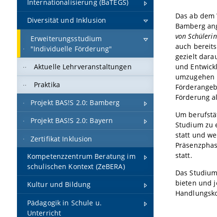
Internationalisierung (BaTEGS)
Das ab dem 
Diversität und Inklusion
Bamberg an
von Schüleri
Erweiterungsstudium
auch bereits
"Individuelle Förderung"
gezielt dara
und Entwick
Aktuelle Lehrveranstaltungen
umzugehen u
Praktika
Förderangeb
Förderung al
Projekt BAS!S 2.0: Bamberg
Um berufstät
Projekt BAS!S 2.0: Bayern
Studium zu 
statt und w
Zertifikat Inklusion
Präsenzphas
statt.
Kompetenzzentrum Beratung im
schulischen Kontext (ZeBERA)
Das Studium 
bieten und j
Kultur und Bildung
Handlungsko
Pädagogik in Schule u.
Unterricht