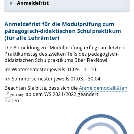
Abweichungen in Einzelfällen)
Anmeldefrist
Blockpraktikum im Herbst 2026:
Blockpraktikum im Frühjahr 2026:
Die Anmedefrist für das pädagogisch-
21.09.2026-09.10.2026
02.03.2026 - 27.03.2026
Anmeldefrist für die Modulprüfung zum
didaktische Schulpraktikum und die
pädagogisch-didaktischen Schulpraktikum
Blockpraktikum im Frühjahr 2027:
studienbegleitenden Praktika an Grund- und
Studienbegleitende Praktika (immer
(für alle Lehrämter)
Mittelschulen beginnt am 01.04. und endet am
22.02.2027-19.03.2027
mittwochs in der Vorlesungszeit):
01.05. für das darauffolgende Schuljahr
Die Anmeldung zur Modulprüfung erfolgt am letzten
Nächster Anmeldezeiraum: 01.04.2026-
Praktikumstag des zweiten Teils des pädagogisch-
Wintersemester 2025/2026:
Studienbegleitende Praktika (immer
01.05.2026 (für alle Praktika im Schuljahr
didaktischen Schulpraktikums über FlexNow!
mittwochs in der Vorlesungszeit):
15.10.2025 - 04.02.2026
26/27)
Im Wintersemester jeweils 01.09. - 31.10.
Wintersemester 2025/2026:
Sommersemester 2026:
Zur Anmeldung
Im Sommersemester jeweils 01.03. - 30.04.
14.10.2026-03.02.2027
15.04.2026 - 15.07.2026
Beachten SIe bitte, dass sich die
Anmeldemodalitäten
Sommersemester 2025:
ab dem WS 2021/2022 geändert
(91.4 KB)
haben.
14.04.2027-14.07.2027