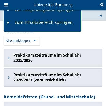
Universität Bamberg
zur Hauptnavigation springen
Sie befinden sich hier:
zum Inhaltsbereich springen
www.uni-bamberg.de
Praktikumszeiträume (Grund- und
Mittelschule)
univis.uni-bamberg.de
Alle aufklappen
fis.uni-bamberg.de
Praktikumszeiträume im Schuljahr
2025/2026
Vorläufige Termine:
folgende
Praktikumszeiträume im Schuljahr
Praktikumszeiträume sind vorläufig!
2026/2027 (voraussichtlich)
Pädagogisch-didaktisches Schulpraktikum:
Praktikumszeiträume (vorbehaltlich
Blockpraktikum im Herbst 2025:
Anmeldefristen (Grund- und Mittelschule)
Änderungen)
22.09.2025 - 10.10.2025 (vorbehaltlich
Pädagogisch-didaktisches Schulpraktikum: