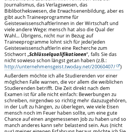
Journalismus, das Verlagswesen, das
Biblibothekswesen, die Erwachsenenbildung, aber es
gibt auch Traineeprogramme für
GeisteswissenschaftlerInnen in der Wirtschaft und
viele andere Wege: mensch hat also die Qual der
Wahl... Übrigens, nicht nur in Bezug auf
Traineeprogramme lohnt sich für jede/jeden
GeisteswissenschaftlerIn eine Recherche zum
Stichwort „
Schlüsselqualifikationen
“, falls Sie das
nicht sowieso schon längst getan haben (z.B.:
http://unternehmensgeist.twoday.net/20060407/
)
Außerdem möchte ich alle Studierenden vor einer
möglichen Falle warnen, die vor allem die weiblichen
Studierenden betrifft. Die Zeit direkt nach dem
Examen ist für alle nicht einfach: Bewerbungen zu
schreiben, nirgendwo so richtig mehr dazuzugehören,
in der Luft zu hängen, zu überlegen, wie viele Eisen
mensch noch im Feuer haben sollte, um eine gute
Chance auf einen angemessenen Job zu haben und so
manch anderes kann sehr belastend sein. Aus (nicht
nur) meiner eigenen Erfahrung heraus möchte ich Sie