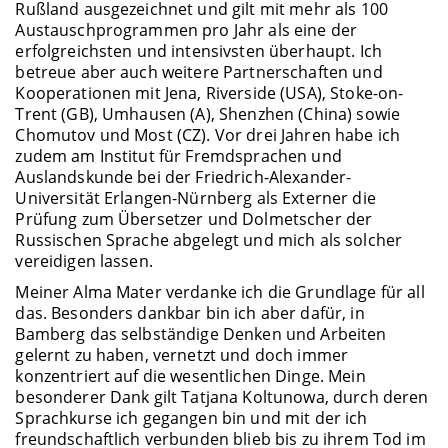
Rußland ausgezeichnet und gilt mit mehr als 100
Austauschprogrammen pro Jahr als eine der
erfolgreichsten und intensivsten überhaupt. Ich
betreue aber auch weitere Partnerschaften und
Kooperationen mit Jena, Riverside (USA), Stoke-on-
Trent (GB), Umhausen (A), Shenzhen (China) sowie
Chomutov und Most (CZ). Vor drei Jahren habe ich
zudem am Institut für Fremdsprachen und
Auslandskunde bei der Friedrich-Alexander-
Universität Erlangen-Nürnberg als Externer die
Prüfung zum Übersetzer und Dolmetscher der
Russischen Sprache abgelegt und mich als solcher
vereidigen lassen.
Meiner Alma Mater verdanke ich die Grundlage für all
das. Besonders dankbar bin ich aber dafür, in
Bamberg das selbständige Denken und Arbeiten
gelernt zu haben, vernetzt und doch immer
konzentriert auf die wesentlichen Dinge. Mein
besonderer Dank gilt Tatjana Koltunowa, durch deren
Sprachkurse ich gegangen bin und mit der ich
freundschaftlich verbunden blieb bis zu ihrem Tod im