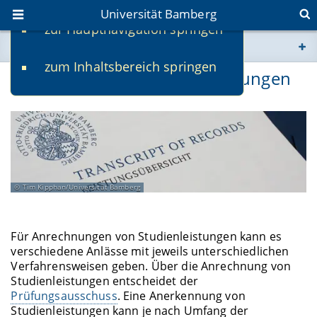
Universität Bamberg
zur Hauptnavigation springen
Sie befinden sich hier:
zum Inhaltsbereich springen
www.uni-bamberg.de
Anrechnung von Studienleistungen
univis.uni-bamberg.de
fis.uni-bamberg.de
Tim Kipphan/Universität Bamberg
Für Anrechnungen von Studienleistungen kann es
verschiedene Anlässe mit jeweils unterschiedlichen
Verfahrensweisen geben. Über die Anrechnung von
Studienleistungen entscheidet der
Prüfungsausschuss
. Eine Anerkennung von
Studienleistungen kann je nach Umfang der