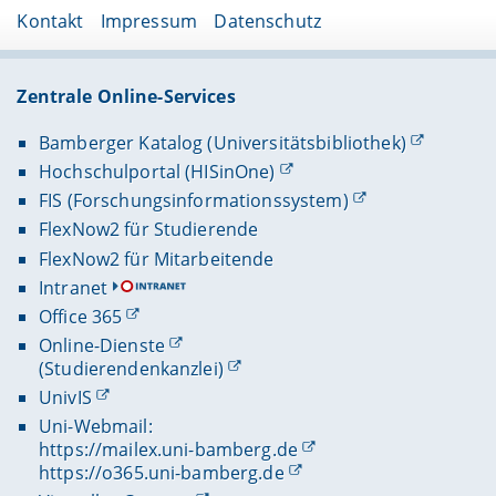
und Bearbeitungsstand mit.
Kontakt
Impressum
Datenschutz
Zentrale Online-Services
Bamberger Katalog (Universitätsbibliothek)
Hochschulportal (HISinOne)
FIS (Forschungsinformationssystem)
FlexNow2 für Studierende
FlexNow2 für Mitarbeitende
Intranet
Office 365
Online-Dienste
(Studierendenkanzlei)
UnivIS
Uni-Webmail:
https://mailex.uni-bamberg.de
https://o365.uni-bamberg.de