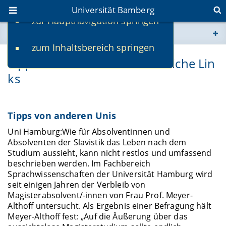
Universität Bamberg
zur Hauptnavigation springen
Sie befinden sich hier:
zum Inhaltsbereich springen
www.uni-bamberg.de
Tipps anderer Unis und nützliche Lin
ks
univis.uni-bamberg.de
fis.uni-bamberg.de
Tipps von anderen Unis
Uni Hamburg:
Wie für Absolventinnen und
Absolventen der Slavistik das Leben nach dem
Studium aussieht, kann nicht restlos und umfassend
beschrieben werden. Im Fachbereich
Sprachwissenschaften der Universität Hamburg wird
seit einigen Jahren der Verbleib von
Magisterabsolvent/-innen von Frau Prof. Meyer-
Althoff untersucht. Als Ergebnis einer Befragung hält
Meyer-Althoff fest: „Auf die Äußerung über das