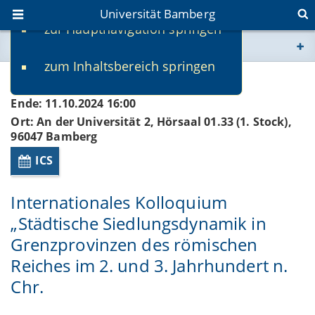
Universität Bamberg
zur Hauptnavigation springen
Sie befinden sich hier:
zum Inhaltsbereich springen
www.uni-bamberg.de
Beginn: 10.10.2024 09:00
Ende: 11.10.2024 16:00
univis.uni-bamberg.de
Ort: An der Universität 2, Hörsaal 01.33 (1. Stock),
96047 Bamberg
fis.uni-bamberg.de
ICS
Internationales Kolloquium
„Städtische Siedlungsdynamik in
Grenzprovinzen des römischen
Reiches im 2. und 3. Jahrhundert n.
Chr.