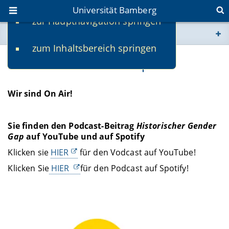
Universität Bamberg
zur Hauptnavigation springen
Sie befinden sich hier:
zum Inhaltsbereich springen
www.uni-bamberg.de
Historischer Gender Gap
univis.uni-bamberg.de
Wir sind On Air!
fis.uni-bamberg.de
Sie finden den Podcast-Beitrag
Historischer Gender
Gap
auf YouTube und auf Spotify
Klicken sie
HIER
für den Vodcast auf YouTube!
Klicken Sie
HIER
für den Podcast auf Spotify!