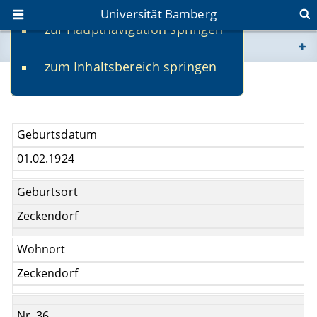
Universität Bamberg
zur Hauptnavigation springen
Sie befinden sich hier:
zum Inhaltsbereich springen
www.uni-bamberg.de
Ilse Rosenbaum
univis.uni-bamberg.de
Geburtsdatum
fis.uni-bamberg.de
01.02.1924
Geburtsort
Zeckendorf
Wohnort
Zeckendorf
Nr. 36