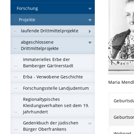
Forschung
Projekte
laufende Drittmittelprojekte
abgeschlossene
Drittmittelprojekte
Immaterielles Erbe der
Bamberger Gärtnerstadt
Erba - Verwobene Geschichte
Maria Mendl
Forschungsstelle Landjudentum
Regionaltypisches
Geburtsd
Kleidungsverhalten seit dem 19.
Jahrhundert
Geburtsor
Gedenkbuch der jüdischen
Bürger Oberfrankens
Wohnort