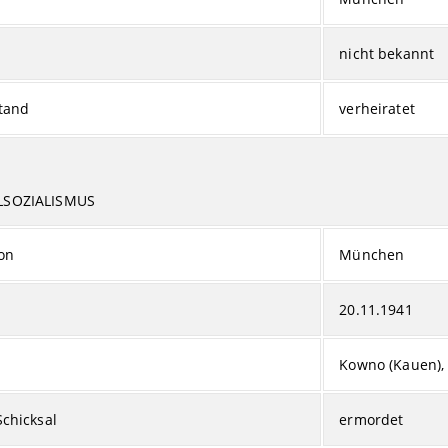
nicht bekannt
tand
verheiratet
LSOZIALISMUS
on
München
20.11.1941
Kowno (Kauen), 
Schicksal
ermordet