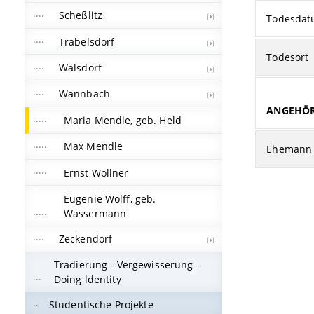
Scheßlitz
Todesda
Trabelsdorf
Todesort
Walsdorf
Wannbach
ANGEHÖR
Maria Mendle, geb. Held
Max Mendle
Ehemann
Ernst Wollner
Eugenie Wolff, geb.
Wassermann
Zeckendorf
Tradierung - Vergewisserung -
Doing ldentity
Studentische Projekte