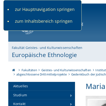
zur Hauptnavigation springen
www.uni-bamberg.de
univis.uni-bamberg.de
fis.u
zum Inhaltsbereich springen
Universität Bamberg
Fakultät Geistes- und Kulturwissenschaften
Europäische Ethnologie
Fakultäten
Geistes- und Kulturwissenschaften
Institu
abgeschlossene Drittmittelprojekte
Gedenkbuch der jüdisch
Maria
Aktuelles
Studium
Kontakt