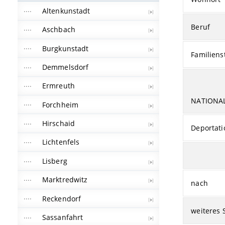
Altenkunstadt
Beruf
Aschbach
Burgkunstadt
Familiens
Demmelsdorf
Ermreuth
NATIONA
Forchheim
Hirschaid
Deportati
Lichtenfels
Lisberg
Marktredwitz
nach
Reckendorf
weiteres 
Sassanfahrt