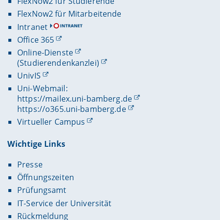
FlexNow2 für Studierende
FlexNow2 für Mitarbeitende
Intranet
Office 365
Online-Dienste
(Studierendenkanzlei)
UnivIS
Uni-Webmail:
https://mailex.uni-bamberg.de
https://o365.uni-bamberg.de
Virtueller Campus
Wichtige Links
Presse
Öffnungszeiten
Prüfungsamt
IT-Service der Universität
Rückmeldung