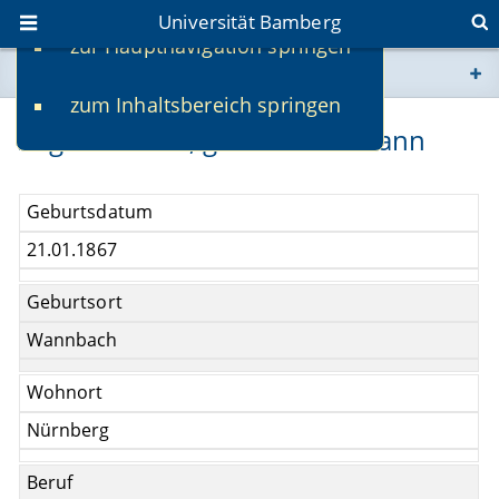
Universität Bamberg
zur Hauptnavigation springen
Sie befinden sich hier:
zum Inhaltsbereich springen
www.uni-bamberg.de
Eugenie Wolff, geb. Wassermann
univis.uni-bamberg.de
Geburtsdatum
fis.uni-bamberg.de
21.01.1867
Geburtsort
Wannbach
Wohnort
Nürnberg
Beruf