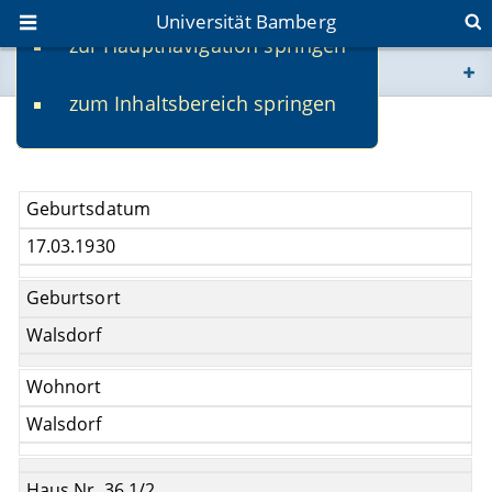
Universität Bamberg
zur Hauptnavigation springen
Sie befinden sich hier:
zum Inhaltsbereich springen
www.uni-bamberg.de
Karola Horwitz
univis.uni-bamberg.de
Geburtsdatum
fis.uni-bamberg.de
17.03.1930
Geburtsort
Walsdorf
Wohnort
Walsdorf
Haus Nr. 36 1/2