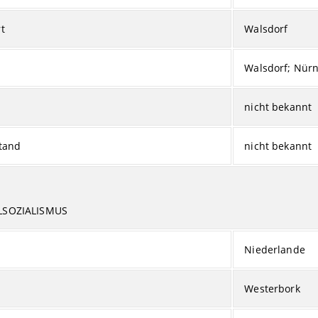
t
Walsdorf
Walsdorf; Nür
nicht bekannt
tand
nicht bekannt
LSOZIALISMUS
Niederlande
Westerbork