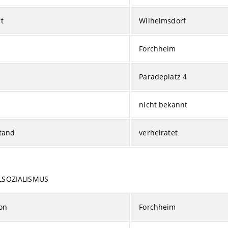
t
Wilhelmsdorf
Forchheim
Paradeplatz 4
nicht bekannt
tand
verheiratet
LSOZIALISMUS
on
Forchheim