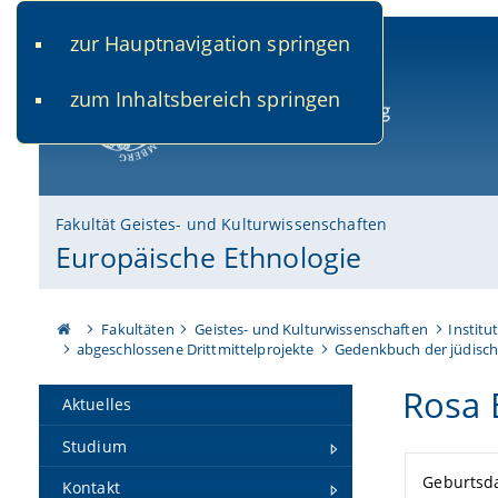
zur Hauptnavigation springen
www.uni-bamberg.de
univis.uni-bamberg.de
fis.u
zum Inhaltsbereich springen
Universität Bamberg
Fakultät Geistes- und Kulturwissenschaften
Europäische Ethnologie
Fakultäten
Geistes- und Kulturwissenschaften
Institu
abgeschlossene Drittmittelprojekte
Gedenkbuch der jüdisch
Rosa 
Aktuelles
Studium
Geburtsd
Kontakt