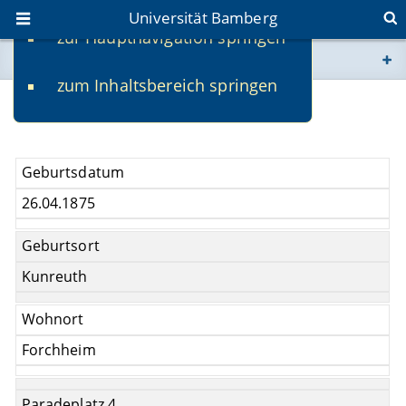
Universität Bamberg
zur Hauptnavigation springen
Sie befinden sich hier:
zum Inhaltsbereich springen
www.uni-bamberg.de
Gottlieb Braun
univis.uni-bamberg.de
Geburtsdatum
fis.uni-bamberg.de
26.04.1875
Geburtsort
Kunreuth
Wohnort
Forchheim
Paradeplatz 4