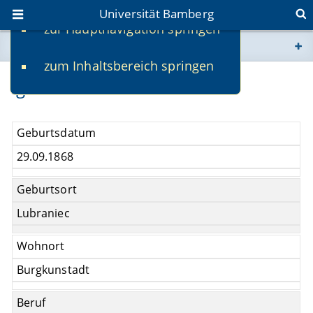
Universität Bamberg
zur Hauptnavigation springen
Sie befinden sich hier:
zum Inhaltsbereich springen
www.uni-bamberg.de
Ignaz Steinbock
univis.uni-bamberg.de
Geburtsdatum
fis.uni-bamberg.de
29.09.1868
Geburtsort
Lubraniec
Wohnort
Burgkunstadt
Beruf