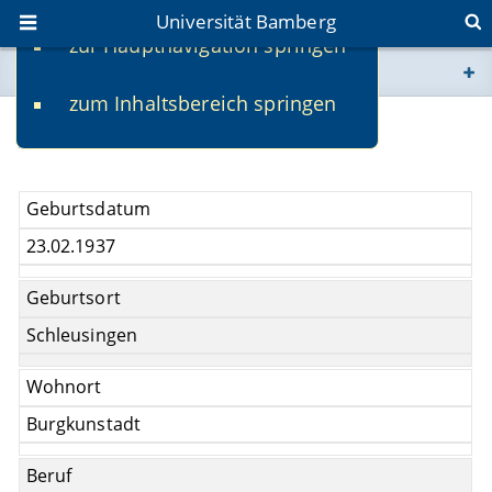
Universität Bamberg
zur Hauptnavigation springen
Sie befinden sich hier:
zum Inhaltsbereich springen
www.uni-bamberg.de
Hans Peter Steinbock
univis.uni-bamberg.de
Geburtsdatum
fis.uni-bamberg.de
23.02.1937
Geburtsort
Schleusingen
Wohnort
Burgkunstadt
Beruf