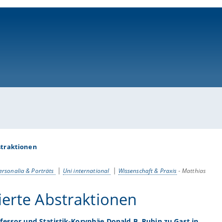
ni-bamberg.de
straktionen
ersonalia & Porträts
Uni international
Wissenschaft & Praxis
-
Matthias
ierte Abstraktionen
fessor und Statistik-Koryphäe Donald B. Rubin zu Gast in