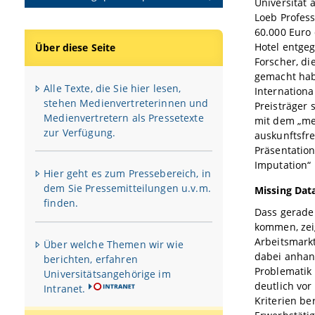
Universität 
Loeb Profess
60.000 Euro
Hotel entge
Über diese Seite
Forscher, di
gemacht habe
Alle Texte, die Sie hier lesen,
Internationa
stehen Medienvertreterinnen und
Preisträger 
Medienvertretern als Pressetexte
mit dem „mei
zur Verfügung.
auskunftsfre
Präsentatio
Imputation“
Hier geht es zum Pressebereich, in
dem Sie Pressemitteilungen u.v.m.
Missing Data
finden.
Dass gerade
kommen, zeig
Arbeitsmarkt
Über welche Themen wir wie
dabei anhand
berichten, erfahren
Problematik
Universitätsangehörige im
deutlich vor
Intranet.
Kriterien b