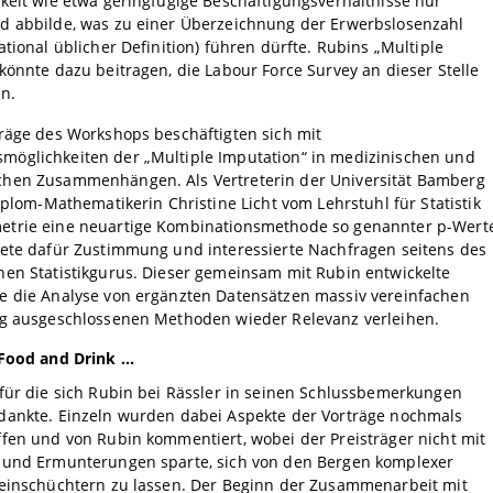
keit wie etwa geringfügige Beschäftigungsverhältnisse nur
d abbilde, was zu einer Überzeichnung der Erwerbslosenzahl
ational üblicher Definition) führen dürfte. Rubins „Multiple
könnte dazu beitragen, die Labour Force Survey an dieser Stelle
en.
räge des Workshops beschäftigten sich mit
öglichkeiten der „Multiple Imputation“ in medizinischen und
hen Zusammenhängen. Als Vertreterin der Universität Bamberg
Diplom-Mathematikerin Christine Licht vom Lehrstuhl für Statistik
trie eine neuartige Kombinationsmethode so genannter p-Wert
tete dafür Zustimmung und interessierte Nachfragen seitens des
hen Statistikgurus. Dieser gemeinsam mit Rubin entwickelte
e die Analyse von ergänzten Datensätzen massiv vereinfachen
ng ausgeschlossenen Methoden wieder Relevanz verleihen.
Food and Drink ...
für die sich Rubin bei Rässler in seinen Schlussbemerkungen
dankte. Einzeln wurden dabei Aspekte der Vorträge nochmals
fen und von Rubin kommentiert, wobei der Preisträger nicht mit
 und Ermunterungen sparte, sich von den Bergen komplexer
 einschüchtern zu lassen. Der Beginn der Zusammenarbeit mit