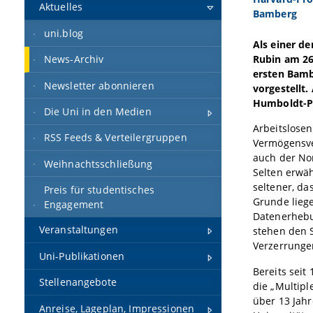
Aktuelles
Bamberg
uni.blog
Als einer de
Rubin am 26
News-Archiv
ersten Bamb
Newsletter abonnieren
vorgestellt
Humboldt-Pr
Die Uni in den Medien
Arbeitslosen
RSS Feeds & Verteilergruppen
Vermögensver
auch der Nor
Weihnachtsschließung
Selten erwä
seltener, da
Preis für studentisches
Grunde lieg
Engagement
Datenerhebu
Veranstaltungen
stehen den S
Verzerrunge
Uni-Publikationen
Bereits sei
Stellenangebote
die „Multipl
über 13 Jahr
Anreise, Lageplan, Impressionen