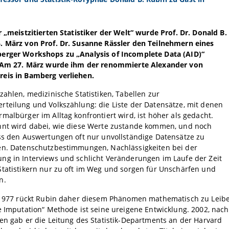
r „meistzitierten Statistiker der Welt“ wurde Prof. Dr. Donald B.
. März von Prof. Dr. Susanne Rässler den Teilnehmern eines
erger Workshops zu „Analysis of Incomplete Data (AID)“
. Am 27. März wurde ihm der renommierte Alexander von
eis in Bamberg verliehen.
zahlen, medizinische Statistiken, Tabellen zur
teilung und Volkszählung: die Liste der Datensätze, mit denen
malbürger im Alltag konfrontiert wird, ist höher als gedacht.
hnt wird dabei, wie diese Werte zustande kommen, und noch
ss den Auswertungen oft nur unvollständige Datensätze zu
en. Datenschutzbestimmungen, Nachlässigkeiten bei der
ng in Interviews und schlicht Veränderungen im Laufe der Zeit
tatistikern nur zu oft im Weg und sorgen für Unschärfen und
n.
t 1977 rückt Rubin daher diesem Phänomen mathematisch zu Leibe
e Imputation“ Methode ist seine ureigene Entwicklung. 2002, nach
en gab er die Leitung des Statistik-Departments an der Harvard