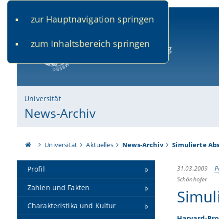
zur Hauptnavigation springen
www.uni-bamberg.de
univis.uni-bamberg.de
fis.u
zum Inhaltsbereich springen
Universität Bamberg
Universität
News-Archiv
Universität
Aktuelles
News-Archiv
Simulierte Ab
31.03.2009
P
Profil
Schönhofer
Zahlen und Fakten
Simul
Charakteristika und Kultur
Harvard-Pro