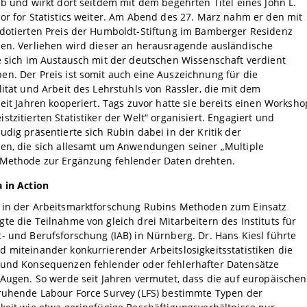
ab und wirkt dort seitdem mit dem begehrten Titel eines John L.
or for Statistics weiter. Am Abend des 27. März nahm er den mit
 dotierten Preis der Humboldt-Stiftung im Bamberger Residenz
gen. Verliehen wird dieser an herausragende ausländische
e sich im Austausch mit der deutschen Wissenschaft verdient
n. Der Preis ist somit auch eine Auszeichnung für die
lität und Arbeit des Lehrstuhls von Rässler, die mit dem
seit Jahren kooperiert. Tags zuvor hatte sie bereits einen Worksho
stzitierten Statistiker der Welt“ organisiert. Engagiert und
udig präsentierte sich Rubin dabei in der Kritik der
nen, die sich allesamt um Anwendungen seiner „Multiple
 Methode zur Ergänzung fehlender Daten drehten.
 in Action
 in der Arbeitsmarktforschung Rubins Methoden zum Einsatz
te die Teilnahme von gleich drei Mitarbeitern des Instituts für
- und Berufsforschung (IAB) in Nürnberg. Dr. Hans Kiesl führte
 miteinander konkurrierender Arbeitslosigkeitsstatistiken die
 und Konsequenzen fehlender oder fehlerhafter Datensätze
 Augen. So werde seit Jahren vermutet, dass die auf europäischen
eruhende Labour Force Survey (LFS) bestimmte Typen der