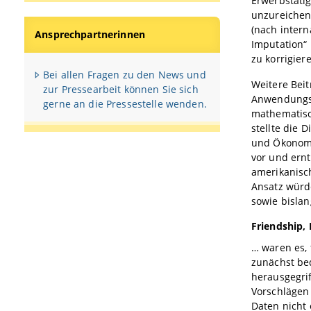
Erwerbstätig
unzureichen
(nach intern
Ansprechpartnerinnen
Imputation“ 
zu korrigier
Bei allen Fragen zu den News und
Weitere Beit
zur Pressearbeit können Sie sich
Anwendungsm
gerne an die Pressestelle wenden.
mathematisc
stellte die 
und Ökonome
vor und ern
amerikanisc
Ansatz würd
sowie bisla
Friendship, 
… waren es, 
zunächst be
herausgegrif
Vorschlägen
Daten nicht