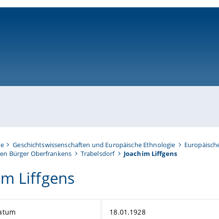
ni-bamberg.de
te
Geschichtswissenschaften und Europäische Ethnologie
Europäisch
en Bürger Oberfrankens
Trabelsdorf
Joachim Liffgens
im Liffgens
atum
18.01.1928