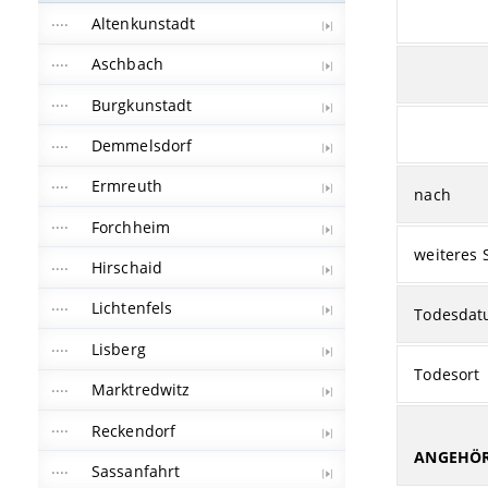
Altenkunstadt
Aschbach
Burgkunstadt
Demmelsdorf
Ermreuth
nach
Forchheim
weiteres 
Hirschaid
Lichtenfels
Todesda
Lisberg
Todesort
Marktredwitz
Reckendorf
ANGEHÖR
Sassanfahrt