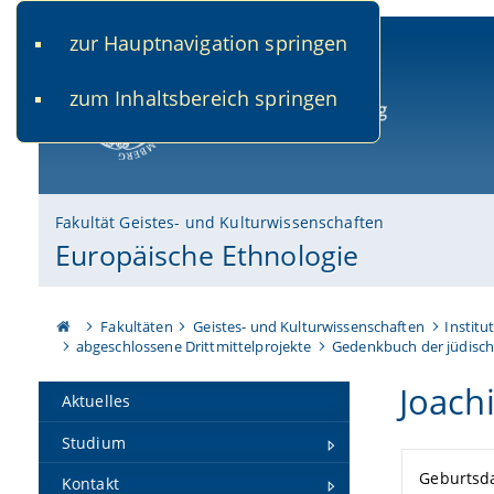
zur Hauptnavigation springen
www.uni-bamberg.de
univis.uni-bamberg.de
fis.u
zum Inhaltsbereich springen
Universität Bamberg
Fakultät Geistes- und Kulturwissenschaften
Europäische Ethnologie
Fakultäten
Geistes- und Kulturwissenschaften
Institu
abgeschlossene Drittmittelprojekte
Gedenkbuch der jüdisch
Joach
Aktuelles
Studium
Geburtsd
Kontakt