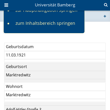
Universität Bamberg
zur Hauptnavigation springen
Sie befinden sich hier:
zum Inhaltsbereich springen
www.uni-bamberg.de
Alice Fischer
univis.uni-bamberg.de
Geburtsdatum
fis.uni-bamberg.de
11.03.1921
Geburtsort
Marktredwitz
Wohnort
Marktredwitz
Adolf-Hitler-Straße 3