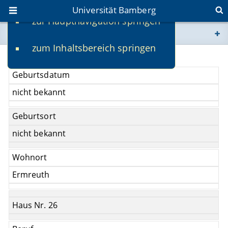
Universität Bamberg
zur Hauptnavigation springen
Sie befinden sich hier:
zum Inhaltsbereich springen
www.uni-bamberg.de
Alma Schwarzhaupt, geb. ?
Geburtsdatum
univis.uni-bamberg.de
nicht bekannt
fis.uni-bamberg.de
Geburtsort
nicht bekannt
Wohnort
Ermreuth
Haus Nr. 26