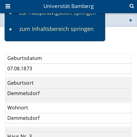
Universität Bamberg
zur Hauptnavigation springen
Sie befinden sich hier:
zum Inhaltsbereich springen
www.uni-bamberg.de
Heinrich Herrmann
univis.uni-bamberg.de
Geburtsdatum
fis.uni-bamberg.de
07.08.1873
Geburtsort
Demmelsdorf
Wohnort
Demmelsdorf
Haus Nr. 3