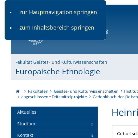
zur Hauptnavigation springen
www.uni-bamberg.de
univis.uni-bamberg.de
fis.u
zum Inhaltsbereich springen
Universität Bamberg
Fakultät Geistes- und Kulturwissenschaften
Europäische Ethnologie
Fakultäten
Geistes- und Kulturwissenschaften
Institu
abgeschlossene Drittmittelprojekte
Gedenkbuch der jüdisch
Heinr
Aktuelles
Studium
Geburtsd
Kontakt