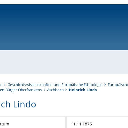
ni-bamberg.de
te
Geschichtswissenschaften und Europäische Ethnologie
Europäisch
en Bürger Oberfrankens
Aschbach
Heinrich Lindo
ich Lindo
atum
11.11.1875