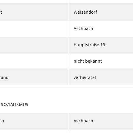
t
Weisendorf
Aschbach
Hauptstraße 13
nicht bekannt
tand
verheiratet
LSOZIALISMUS
on
Aschbach