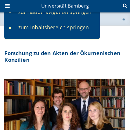
Universität Bamberg
zur Hauptnavigation springen
Sie befinden sich hier:
zum Inhaltsbereich springen
www.uni-bamberg.de
ACO
univis.uni-bamberg.de
Forschung zu den Akten der Ökumenischen
Konzilien
fis.uni-bamberg.de