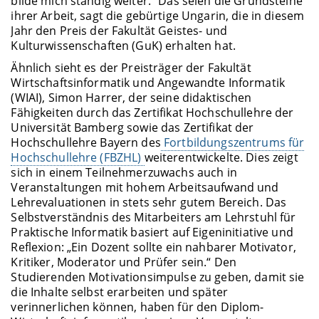
bilde mich ständig weiter.“ Das seien die Grundsteine
ihrer Arbeit, sagt die gebürtige Ungarin, die in diesem
Jahr den Preis der Fakultät Geistes- und
Kulturwissenschaften (GuK) erhalten hat.
Ähnlich sieht es der Preisträger der Fakultät
Wirtschaftsinformatik und Angewandte Informatik
(WIAI), Simon Harrer, der seine didaktischen
Fähigkeiten durch das Zertifikat Hochschullehre der
Universität Bamberg sowie das Zertifikat der
Hochschullehre Bayern des
Fortbildungszentrums für
Hochschullehre (FBZHL)
weiterentwickelte. Dies zeigt
sich in einem Teilnehmerzuwachs auch in
Veranstaltungen mit hohem Arbeitsaufwand und
Lehrevaluationen in stets sehr gutem Bereich. Das
Selbstverständnis des Mitarbeiters am Lehrstuhl für
Praktische Informatik basiert auf Eigeninitiative und
Reflexion: „Ein Dozent sollte ein nahbarer Motivator,
Kritiker, Moderator und Prüfer sein.“ Den
Studierenden Motivationsimpulse zu geben, damit sie
die Inhalte selbst erarbeiten und später
verinnerlichen können, haben für den Diplom-