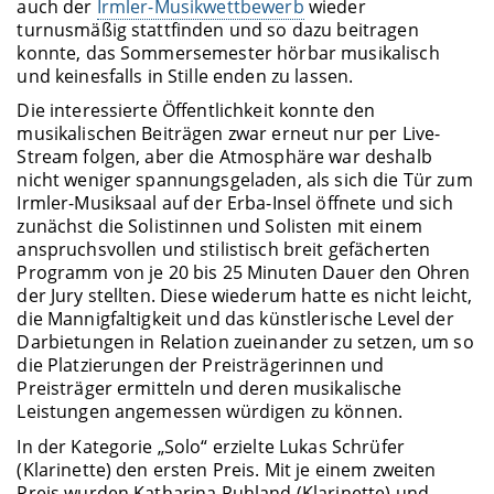
auch der
Irmler-Musikwettbewerb
wieder
turnusmäßig stattfinden und so dazu beitragen
konnte, das Sommersemester hörbar musikalisch
und keinesfalls in Stille enden zu lassen.
Die interessierte Öffentlichkeit konnte den
musikalischen Beiträgen zwar erneut nur per Live-
Stream folgen, aber die Atmosphäre war deshalb
nicht weniger spannungsgeladen, als sich die Tür zum
Irmler-Musiksaal auf der Erba-Insel öffnete und sich
zunächst die Solistinnen und Solisten mit einem
anspruchsvollen und stilistisch breit gefächerten
Programm von je 20 bis 25 Minuten Dauer den Ohren
der Jury stellten. Diese wiederum hatte es nicht leicht,
die Mannigfaltigkeit und das künstlerische Level der
Darbietungen in Relation zueinander zu setzen, um so
die Platzierungen der Preisträgerinnen und
Preisträger ermitteln und deren musikalische
Leistungen angemessen würdigen zu können.
In der Kategorie „Solo“ erzielte Lukas Schrüfer
(Klarinette) den ersten Preis. Mit je einem zweiten
Preis wurden Katharina Ruhland (Klarinette) und