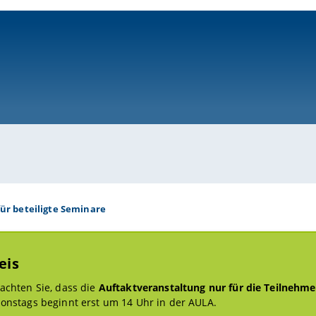
ni-bamberg.de
r beteiligte Seminare
eis
eachten Sie, dass die
Auftaktveranstaltung nur für die Teilnehm
ionstags beginnt erst um 14 Uhr in der AULA.