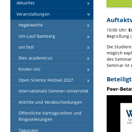
Aktuelles
Veranstaltungen
Auftakt
Hegelwoche
10:00 Uhr:
E
Begrüßung un
Uni-Lauf Bamberg
Die Studier
uni.fest
möglich expl
Dies academicus
des Seminar
Seminar ist
Kinder-Uni
Beteili
Open Science Festival 2027
Peer-Beta
Internationale Sommer-Universität
Antritte und Verabschiedungen
Öffentliche Vortragsreihen und
Ringvorlesungen
Tagungen