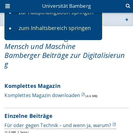
Universität Bamberg
zur Hauptnavigation springen
Sie befinden sich hier:
zum Inhaltsbereich springen
www.uni-bamberg.de
uni.vers Forschung 2021:
Mensch und Maschine
univis.uni-bamberg.de
Bamberger Beiträge zur Digitalisierun
fis.uni-bamberg.de
g
Komplettes Magazin
Komplettes Magazin downloaden
(4.6 MB)
Einzelne Beiträge
Für oder gegen Technik – und wenn ja, warum?
(3.0 MB, 1 Seite)