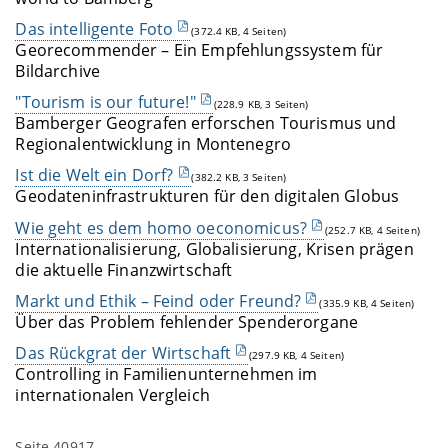
Das intelligente Foto
(372.4 KB, 4 Seiten)
Georecommender – Ein Empfehlungssystem für
Bildarchive
"Tourism is our future!"
(228.9 KB, 3 Seiten)
Bamberger Geografen erforschen Tourismus und
Regionalentwicklung in Montenegro
Ist die Welt ein Dorf?
(382.2 KB, 3 Seiten)
Geodateninfrastrukturen für den digitalen Globus
Wie geht es dem homo oeconomicus?
(252.7 KB, 4 Seiten)
Internationalisierung, Globalisierung, Krisen prägen
die aktuelle Finanzwirtschaft
Markt und Ethik – Feind oder Freund?
(335.9 KB, 4 Seiten)
Über das Problem fehlender Spenderorgane
Das Rückgrat der Wirtschaft
(297.9 KB, 4 Seiten)
Controlling in Familienunternehmen im
internationalen Vergleich
Seite 40917