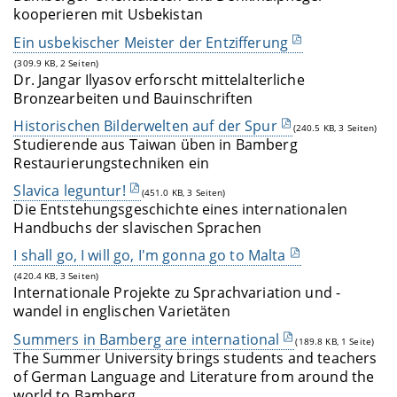
kooperieren mit Usbekistan
Ein usbekischer Meister der Entzifferung
(309.9 KB, 2 Seiten)
Dr. Jangar Ilyasov erforscht mittelalterliche
Bronzearbeiten und Bauinschriften
Historischen Bilderwelten auf der Spur
(240.5 KB, 3 Seiten)
Studierende aus Taiwan üben in Bamberg
Restaurierungstechniken ein
Slavica leguntur!
(451.0 KB, 3 Seiten)
Die Entstehungsgeschichte eines internationalen
Handbuchs der slavischen Sprachen
I shall go, I will go, I'm gonna go to Malta
(420.4 KB, 3 Seiten)
Internationale Projekte zu Sprachvariation und -
wandel in englischen Varietäten
Summers in Bamberg are international
(189.8 KB, 1 Seite)
The Summer University brings students and teachers
of German Language and Literature from around the
world to Bamberg