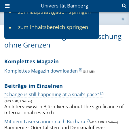
Universität Bamberg
zur Hauptnavigation springen
Sie befinden sich hier:
zum Inhaltsbereich springen
www.uni-bamberg.de
uni.vers Forschung 2010: Forschung
ohne Grenzen
univis.uni-bamberg.de
fis.uni-bamberg.de
Komplettes Magazin
Komplettes Magazin downloaden
(3.7 MB)
Beiträge im Einzelnen
"Change is still happening at a snail’s pace"
(189.0 KB, 2 Seiten)
An Interview with Björn Ivens about the significance of
international research
Mit dem Laserscanner nach Buchara
(416.1 KB, 5 Seiten)
Bamberger Orientalisten und Denkmalpfleger