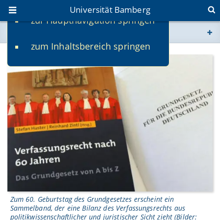
Universität Bamberg
zur Hauptnavigation springen
Sie befinden sich hier:
zum Inhaltsbereich springen
www.uni-bamberg.de
univis.uni-bamberg.de
fis.uni-bamberg.de
Zum 60. Geburtstag des Grundgesetzes erscheint ein
Sammelband, der eine Bilanz des Verfassungsrechts aus
politikwissenschaftlicher und juristischer Sicht zieht (Bilder: