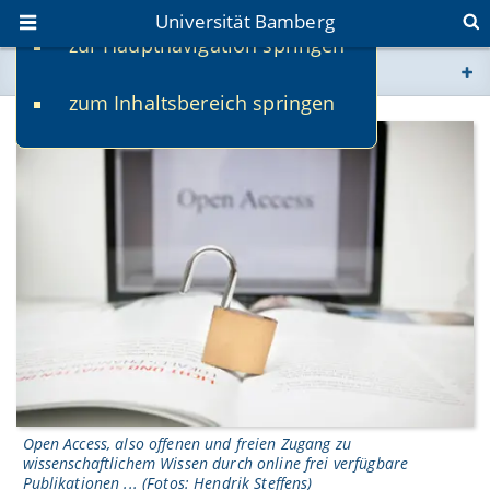
Universität Bamberg
zur Hauptnavigation springen
Sie befinden sich hier:
zum Inhaltsbereich springen
www.uni-bamberg.de
univis.uni-bamberg.de
fis.uni-bamberg.de
Open Access, also offenen und freien Zugang zu
wissenschaftlichem Wissen durch online frei verfügbare
Publikationen ... (Fotos: Hendrik Steffens)