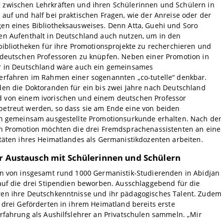
zwischen Lehrkräften und ihren Schülerinnen und Schülern in
auf und half bei praktischen Fragen, wie der Anreise oder der
en eines Bibliotheksausweises. Denn Atta, Guehi und Soro
en Aufenthalt in Deutschland auch nutzen, um in den
bibliotheken für ihre Promotionsprojekte zu recherchieren und
 deutschen Professoren zu knüpfen. Neben einer Promotion in
r in Deutschland wäre auch ein gemeinsames
erfahren im Rahmen einer sogenannten „co-tutelle“ denkbar.
den die Doktoranden für ein bis zwei Jahre nach Deutschland
von einem ivorischen und einem deutschen Professor
etreut werden, so dass sie am Ende eine von beiden
en gemeinsam ausgestellte Promotionsurkunde erhalten. Nach de
en Promotion möchten die drei Fremdsprachenassistenten an eine
täten ihres Heimatlandes als Germanistikdozenten arbeiten.
er Austausch mit Schülerinnen und Schülern
en von insgesamt rund 1000 Germanistik-Studierenden in Abidjan
auf die drei Stipendien beworben. Ausschlaggebend für die
en ihre Deutschkenntnisse und ihr pädagogisches Talent. Zude
 drei Geförderten in ihrem Heimatland bereits erste
rfahrung als Aushilfslehrer an Privatschulen sammeln. „Mir