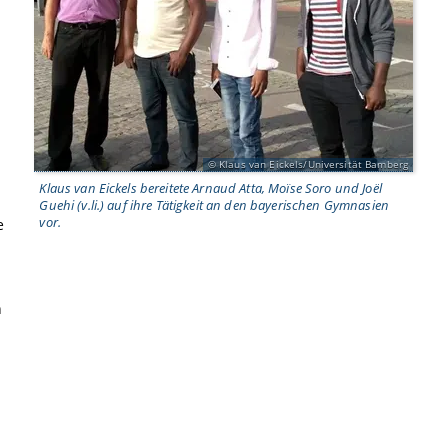
-
Klaus van Eickels/Universität Bamberg
Klaus van Eickels bereitete Arnaud Atta, Moïse Soro und Joël
Guehi (v.li.) auf ihre Tätigkeit an den bayerischen Gymnasien
vor.
e
n