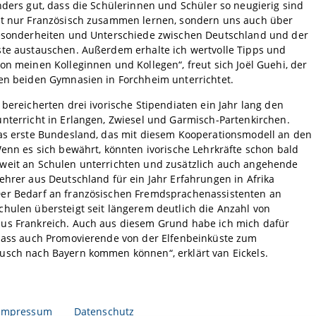
nders gut, dass die Schülerinnen und Schüler so neugierig sind
ht nur Französisch zusammen lernen, sondern uns auch über
Besonderheiten und Unterschiede zwischen Deutschland und der
ste austauschen. Außerdem erhalte ich wertvolle Tipps und
on meinen Kolleginnen und Kollegen“, freut sich Joël Guehi, der
den beiden Gymnasien in Forchheim unterrichtet.
 bereicherten drei ivorische Stipendiaten ein Jahr lang den
nterricht in Erlangen, Zwiesel und Garmisch-Partenkirchen.
das erste Bundesland, das mit diesem Kooperationsmodell an den
Wenn es sich bewährt, könnten ivorische Lehrkräfte schon bald
weit an Schulen unterrichten und zusätzlich auch angehende
ehrer aus Deutschland für ein Jahr Erfahrungen in Afrika
er Bedarf an französischen Fremdsprachenassistenten an
hulen übersteigt seit längerem deutlich die Anzahl von
us Frankreich. Auch aus diesem Grund habe ich mich dafür
 dass auch Promovierende von der Elfenbeinküste zum
usch nach Bayern kommen können“, erklärt van Eickels.
Impressum
Datenschutz