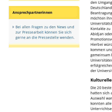
den Umgang 
Deutschland 
Ansprechpartnerinnen
Beantragung
möchten ihr
Universitäts
Bei allen Fragen zu den News und
Kontakte zu
zur Pressearbeit können Sie sich
Abidjan ode
gerne an die Pressestelle wenden.
Promotionsv
Hierbei wür
kommen und 
gemeinsam b
Universität
erfolgreich
der Universi
Kulturell
Die 20 best
hatten sich 
Auswahl war
konnten alle
Unterrichtse