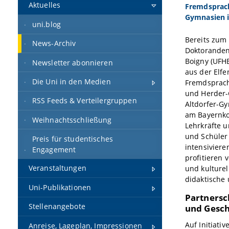
Aktuelles
Fremdsprach
Gymnasien 
uni.blog
Bereits zum 
News-Archiv
Doktoranden 
Boigny (UFHB
Newsletter abonnieren
aus der Elfe
Die Uni in den Medien
Fremdsprach
und Herder-
RSS Feeds & Verteilergruppen
Altdorfer-G
am Bayernko
Weihnachtsschließung
Lehrkräfte u
und Schüler 
Preis für studentisches
intensiviere
Engagement
profitieren 
Veranstaltungen
und kulturel
didaktische
Uni-Publikationen
Partnersc
Stellenangebote
und Gesch
Auf Initiativ
Anreise, Lageplan, Impressionen