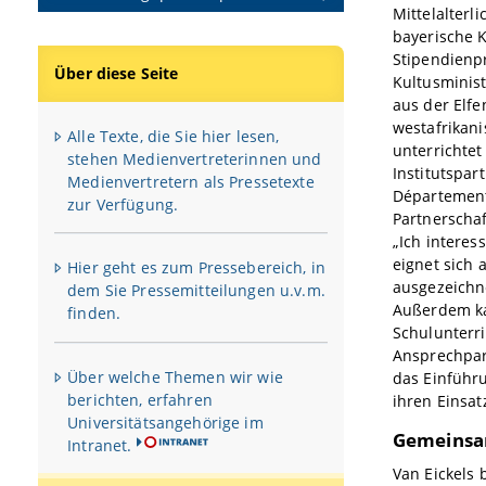
Mittelalterl
bayerische 
Stipendienp
Über diese Seite
Kultusminis
aus der Elfe
westafrikani
Alle Texte, die Sie hier lesen,
unterrichtet
stehen Medienvertreterinnen und
Institutspar
Medienvertretern als Pressetexte
Département
zur Verfügung.
Partnerscha
„Ich interes
eignet sich
Hier geht es zum Pressebereich, in
ausgezeichne
dem Sie Pressemitteilungen u.v.m.
Außerdem ka
finden.
Schulunterri
Ansprechpar
Über welche Themen wir wie
das Einführu
berichten, erfahren
ihren Einsat
Universitätsangehörige im
Gemeinsa
Intranet.
Van Eickels 