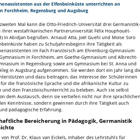
enassistenten aus der Elfenbeinküste unterrichten an
in Forchheim, Regensburg und Augsburg
zweiten Mal kann die Otto-Friedrich-Universität drei Germanistik
ihrer westafrikanischen Partneruniversität Félix Houphouët-
) in Abidjan begrüßen. Arnaud Atta, Joël Guehi und Moïse Soro
nbeinküste haben zu Schuljahresbeginn ihre Tätigkeit als
enassistenten im Fach Französisch am Ehrenbürg-Gymnasium
Gymnasium in Forchheim, am Goethe-Gymnasium und Albrecht-
ymnasium in Regensburg sowie am Gymnasium bei St. Anna und
lleg in Augsburg aufgenommen. Sie werden dort ein Jahr lang di
nterstützen und dazu beitragen, das Interesse der Schülerinnen
für die französische Sprache und die afrikanische Kultur zu
n und den Französischunterricht zu beleben. Auch sie selbst
von dem Austausch, denn sie vertiefen nicht nur ihre sprachliche
len Kenntnisse, sondern gewinnen durch ihre Tätigkeit auch
 und pädagogische Erfahrung.
haftliche Bereicherung in Pädagogik, Germanistik
ichte
e von Prof. Dr. Klaus van Eickels, Inhaber des Lehrstuhls für