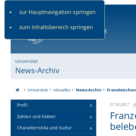
zur Hauptnavigation springen
www.uni-bamberg.de
univis.uni-bamberg.de
fis.u
zum Inhaltsbereich springen
Universität Bamberg
Universität
News-Archiv
Universität
Aktuelles
News-Archiv
Französischun
27.10.2017
U
Profil
Franz
Zahlen und Fakten
beleb
Charakteristika und Kultur