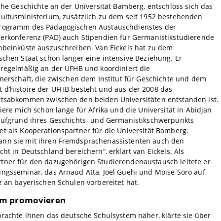
iche Geschichte an der Universität Bamberg, entschloss sich das
Kultusministerium, zusätzlich zu dem seit 1952 bestehenden
rogramm des Pädagogischen Austauschdienstes der
terkonferenz (PAD) auch Stipendien für Germanistikstudierende
nbeinküste auszuschreiben. Van Eickels hat zu dem
schen Staat schon länger eine intensive Beziehung. Er
 regelmäßig an der UFHB und koordiniert die
tnerschaft, die zwischen dem Institut für Geschichte und dem
 d’histoire der UFHB besteht und aus der 2008 das
ftsabkommen zwischen den beiden Universitäten entstanden ist.
siere mich schon lange für Afrika und die Universität in Abidjan
 aufgrund ihres Geschichts- und Germanistikschwerpunkts
t als Kooperationspartner für die Universität Bamberg.
nn sie mit ihren Fremdsprachenassistenten auch den
cht in Deutschland bereichern“, erklärt van Eickels. Als
tner für den dazugehörigen Studierendenaustausch leitete er
ngsseminar, das Arnaud Atta, Joël Guehi und Moïse Soro auf
z an bayerischen Schulen vorbereitet hat.
m promovieren
brachte ihnen das deutsche Schulsystem näher, klärte sie über