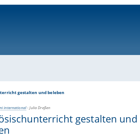
ni-bamberg.de
terricht gestalten und beleben
ni international
-
Julia Dreßen
ösischunterricht gestalten und
en