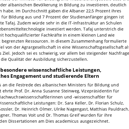
 der albanischen Bevölkerung in Bildung zu investieren, deutlich
habe. Im Durchschnitt gäben die Albaner 22,5 Prozent ihres
für Bildung aus und 7 Prozent der Studienanfänger gingen ist
te Tafaj. Zudem würde sehr in die IT-Infrastruktur an Schulen
ebensmitteltechnologie investiert werden. Tafaj unterstrich die
t hochqualifizierter Fachkräfte in einem kleinen Land wie
t begrenzten Ressourcen. In diesem Zusammenhang formulierte
l von der Agrargesellschaft in eine Wissenschaftsgesellschaft al
s Ziel. Jedoch sei es schwierig, vor allem bei steigender Nachfrag
 die Qualität der Ausbildung sicherzustellen.
r besondere wissenschaftliche Leistungen,
ches Engagement und studierende Eltern
 an die Festrede des albanischen Ministers für Bildung und
 ehrte Prof. Dr. Anna Susanne Steinweg, Vizepräsidentin für
Nachwuchswissenschaftlerinnen und -wissenschaftler für
ssenschaftliche Leistungen: Dr. Sara Keller, Dr. Florian Schulz,
ossler, Dr. Heinrich Olmer, Ulrike Nagengast, Matthias Pauldrach
agner, Thomas Voit und Dr. Thomas Greif wurden für ihre
den Dissertationen am Dies academicus ausgezeichnet.