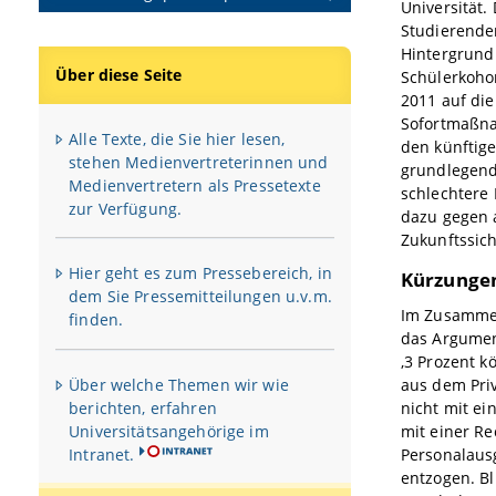
Universität.
Studierende
Hintergrund
Über diese Seite
Schülerkoho
2011 auf die
Sofortmaßna
Alle Texte, die Sie hier lesen,
den künftige
stehen Medienvertreterinnen und
grundlegend
Medienvertretern als Pressetexte
schlechtere
zur Verfügung.
dazu gegen 
Zukunftssic
Hier geht es zum Pressebereich, in
Kürzungen
dem Sie Pressemitteilungen u.v.m.
Im Zusammen
finden.
das Argumen
‚3 Prozent 
Über welche Themen wir wie
aus dem Priv
berichten, erfahren
nicht mit ei
Universitätsangehörige im
mit einer Re
Intranet.
Personalaus
entzogen. Bl