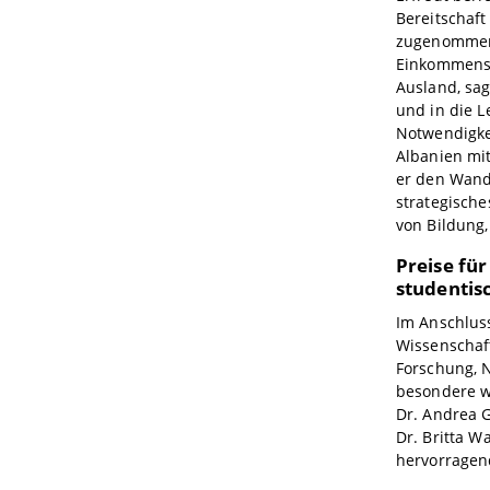
Bereitschaft
zugenommen 
Einkommens 
Ausland, sag
und in die L
Notwendigkei
Albanien mi
er den Wande
strategische
von Bildung,
Preise fü
studentis
Im Anschluss
Wissenschaft
Forschung, 
besondere wi
Dr. Andrea G
Dr. Britta W
hervorragen