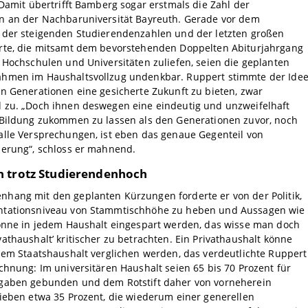
 Damit übertrifft Bamberg sogar erstmals die Zahl der
n an der Nachbaruniversität Bayreuth. Gerade vor dem
 der steigenden Studierendenzahlen und der letzten großen
rte, die mitsamt dem bevorstehenden Doppelten Abiturjahrgang
 Hochschulen und Universitäten zuliefen, seien die geplanten
hmen im Haushaltsvollzug undenkbar. Ruppert stimmte der Idee
n Generationen eine gesicherte Zukunft zu bieten, zwar
 zu. „Doch ihnen deswegen eine eindeutig und unzweifelhaft
 Bildung zukommen zu lassen als den Generationen zuvor, noch
alle Versprechungen, ist eben das genaue Gegenteil von
herung“, schloss er mahnend.
 trotz Studierendenhoch
hang mit den geplanten Kürzungen forderte er von der Politik,
tationsniveau von Stammtischhöhe zu heben und Aussagen wie
könne in jedem Haushalt eingespart werden, das wisse man doch
athaushalt’ kritischer zu betrachten. Ein Privathaushalt könne
nem Staatshaushalt verglichen werden, das verdeutlichte Ruppert
chnung: Im universitären Haushalt seien 65 bis 70 Prozent für
gaben gebunden und dem Rotstift daher von vorneherein
ieben etwa 35 Prozent, die wiederum einer generellen