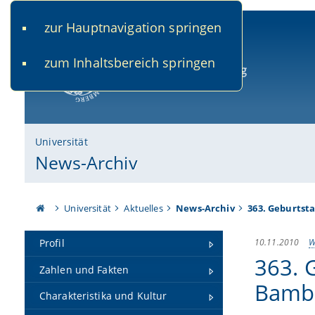
zur Hauptnavigation springen
www.uni-bamberg.de
univis.uni-bamberg.de
fis.u
zum Inhaltsbereich springen
Universität Bamberg
Universität
News-Archiv
Universität
Aktuelles
News-Archiv
363. Geburtst
10.11.2010
W
Profil
363. 
Zahlen und Fakten
Bamb
Charakteristika und Kultur