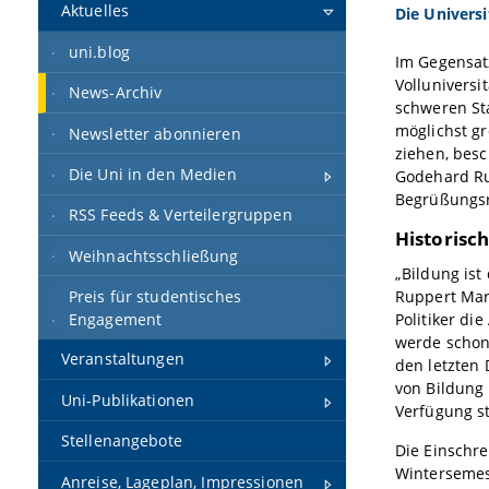
Aktuelles
Die Univers
uni.blog
Im Gegensat
Volluniversi
News-Archiv
schweren Sta
möglichst g
Newsletter abonnieren
ziehen, besc
Die Uni in den Medien
Godehard Ru
Begrüßungsr
RSS Feeds & Verteilergruppen
Historisc
Weihnachtsschließung
„Bildung ist 
Ruppert Mar
Preis für studentisches
Politiker di
Engagement
werde schon
Veranstaltungen
den letzten
von Bildung 
Uni-Publikationen
Verfügung st
Stellenangebote
Die Einschr
Wintersemest
Anreise, Lageplan, Impressionen