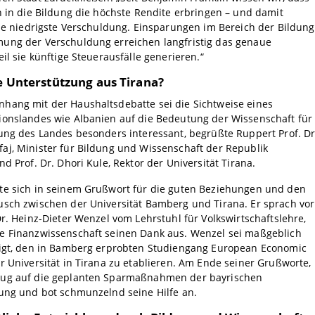
n in die Bildung die höchste Rendite erbringen – und damit
die niedrigste Verschuldung. Einsparungen im Bereich der Bildung
ung der Verschuldung erreichen langfristig das genaue
eil sie künftige Steuerausfälle generieren.“
le Unterstützung aus Tirana?
hang mit der Haushaltsdebatte sei die Sichtweise eines
ionslandes wie Albanien auf die Bedeutung der Wissenschaft für
ung des Landes besonders interessant, begrüßte Ruppert Prof. Dr
aj, Minister für Bildung und Wissenschaft der Republik
nd Prof. Dr. Dhori Kule, Rektor der Universität Tirana.
te sich in seinem Grußwort für die guten Beziehungen und den
usch zwischen der Universität Bamberg und Tirana. Er sprach vor
Dr. Heinz-Dieter Wenzel vom Lehrstuhl für Volkswirtschaftslehre,
e Finanzwissenschaft seinen Dank aus. Wenzel sei maßgeblich
ligt, den in Bamberg erprobten Studiengang European Economic
r Universität in Tirana zu etablieren. Am Ende seiner Grußworte,
ug auf die geplanten Sparmaßnahmen der bayrischen
rung und bot schmunzelnd seine Hilfe an.