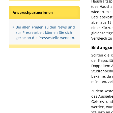
Haushaltsspe
(des Haushal
wiederum sin
Ansprechpartnerinnen
Betriebskos
aber aus 15
Bei allen Fragen zu den News und
einer Kürzun
zur Pressearbeit können Sie sich
gleichzeitig
gerne an die Pressestelle wenden.
Vergleich zu
Bildungsi
Sollten die
der Kapazitä
Doppeltem A
Studienbedin
bekäme, da 
müssten, zei
Zudem koste 
das Ausgeben
Geistes- und
werden, würd
Steuern an d