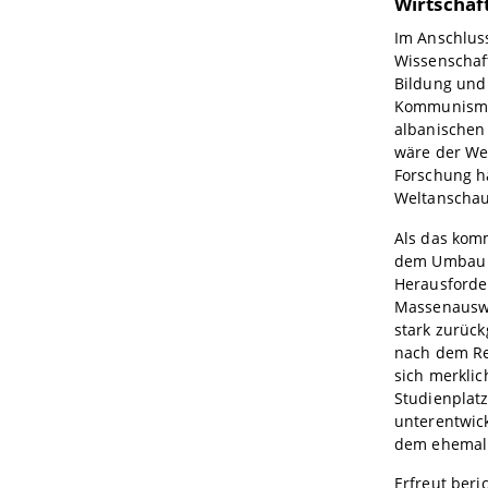
Wirtschaf
Im Anschluss
Wissenschaf
Bildung und 
Kommunismus
albanischen 
wäre der We
Forschung hä
Weltanschau
Als das komm
dem Umbau v
Herausforde
Massenauswa
stark zurüc
nach dem Re
sich merklic
Studienplatz
unterentwick
dem ehemali
Erfreut beri