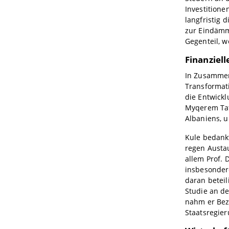
Investitione
langfristig 
zur Eindämm
Gegenteil, w
Finanziel
In Zusammen
Transformat
die Entwickl
Myqerem Taf
Albaniens, u
Kule bedank
regen Austa
allem Prof. 
insbesonder
daran betei
Studie an de
nahm er Bez
Staatsregie