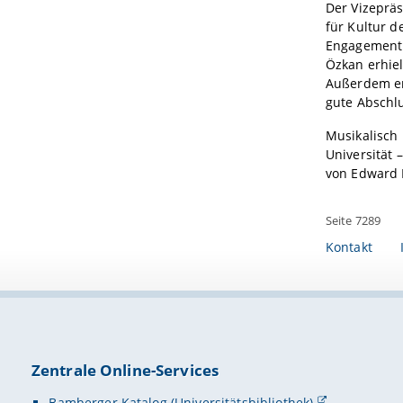
Der Vizepräs
für Kultur d
Engagement 
Özkan erhie
Außerdem erh
gute Abschlu
Musikalisch
Universität 
von Edward 
Seite 7289
Kontakt
Zentrale Online-Services
Bamberger Katalog (Universitätsbibliothek)