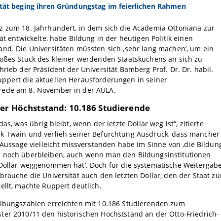
ität beging ihren Gründungstag im feierlichen Rahmen
z zum 18. Jahrhundert, in dem sich die Academia Ottoniana zur
tät entwickelte, habe Bildung in der heutigen Politik einen
nd. Die Universitäten müssten sich ‚sehr lang machen’, um ein
roßes Stück des kleiner werdenden Staatskuchens an sich zu
hrieb der Präsident der Universität Bamberg Prof. Dr. Dr. habil.
ppert die aktuellen Herausforderungen in seiner
ede am 8. November in der AULA.
her Höchststand: 10.186 Studierende
das, was übrig bleibt, wenn der letzte Dollar weg ist“, zitierte
k Twain und verlieh seiner Befürchtung Ausdruck, dass mancher
e Aussage vielleicht missverstanden habe im Sinne von ‚die Bildun
 noch überbleiben, auch wenn man den Bildungsinstitutionen
 Dollar weggenommen hat’. Doch für die systematische Weitergab
brauche die Universität auch den letzten Dollar, den der Staat zu
ellt, machte Ruppert deutlich.
eibungszahlen erreichten mit 10.186 Studierenden zum
er 2010/11 den historischen Höchststand an der Otto-Friedrich-