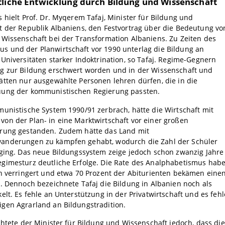
tliche Entwicklung durch Bildung und Wissenschaft
 hielt Prof. Dr. Myqerem Tafaj, Minister für Bildung und
t der Republik Albaniens, den Festvortrag über die Bedeutung vo
Wissenschaft bei der Transformation Albaniens. Zu Zeiten des
 und der Planwirtschaft vor 1990 unterlag die Bildung an
Universitäten starker Indoktrination, so Tafaj. Regime-Gegnern
g zur Bildung erschwert worden und in der Wissenschaft und
tten nur ausgewählte Personen lehren dürfen, die in die
ung der kommunistischen Regierung passten.
unistische System 1990/91 zerbrach, hätte die Wirtschaft mit
on der Plan- in eine Marktwirtschaft vor einer großen
rung gestanden. Zudem hätte das Land mit
nderungen zu kämpfen gehabt, wodurch die Zahl der Schüler
kging. Das neue Bildungssystem zeige jedoch schon zwanzig Jahre
gimesturz deutliche Erfolge. Die Rate des Analphabetismus hab
h verringert und etwa 70 Prozent der Abiturienten bekämen eine
. Dennoch bezeichnete Tafaj die Bildung in Albanien noch als
elt. Es fehle an Unterstützung in der Privatwirtschaft und es fehl
gen Agrarland an Bildungstradition.
chtete der Minister für Bildung und Wissenschaft jedoch, dass die