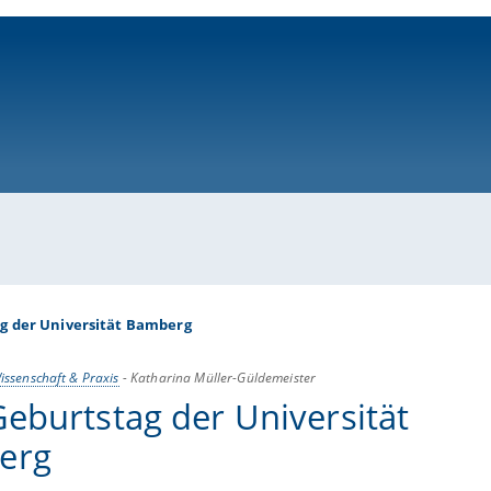
ni-bamberg.de
ag der Universität Bamberg
issenschaft & Praxis
-
Katharina Müller-Güldemeister
Geburtstag der Universität
erg