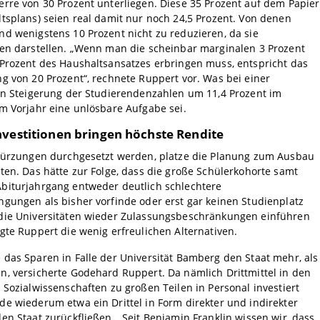
rre von 30 Prozent unterliegen. Diese 35 Prozent auf dem Papier
tsplans) seien real damit nur noch 24,5 Prozent. Von denen
d wenigstens 10 Prozent nicht zu reduzieren, da sie
ten darstellen. „Wenn man die scheinbar marginalen 3 Prozent
 Prozent des Haushaltsansatzes erbringen muss, entspricht das
g von 20 Prozent“, rechnete Ruppert vor. Was bei einer
en Steigerung der Studierendenzahlen um 11,4 Prozent im
m Vorjahr eine unlösbare Aufgabe sei.
nvestitionen bringen höchste Rendite
 Kürzungen durchgesetzt werden, platze die Planung zum Ausbau
ten. Das hätte zur Folge, dass die große Schülerkohorte samt
biturjahrgang entweder deutlich schlechtere
gungen als bisher vorfinde oder erst gar keinen Studienplatz
die Universitäten wieder Zulassungsbeschränkungen einführen
gte Ruppert die wenig erfreulichen Alternativen.
das Sparen in Falle der Universität Bamberg den Staat mehr, als
, versicherte Godehard Ruppert. Da nämlich Drittmittel in den
 Sozialwissenschaften zu großen Teilen in Personal investiert
e wiederum etwa ein Drittel in Form direkter und indirekter
en Staat zurückfließen. „Seit Benjamin Franklin wissen wir, dass