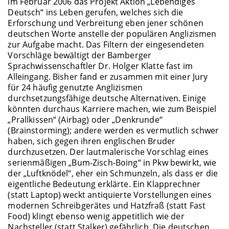
im Februar 2006 das Projekt Aktion „Lebendiges
Deutsch“ ins Leben gerufen, welches sich die
Erforschung und Verbreitung eben jener schönen
deutschen Worte anstelle der populären Anglizismen
zur Aufgabe macht. Das Filtern der eingesendeten
Vorschläge bewältigt der Bamberger
Sprachwissenschaftler Dr. Holger Klatte fast im
Alleingang. Bisher fand er zusammen mit einer Jury
für 24 häufig genutzte Anglizismen
durchsetzungsfähige deutsche Alternativen. Einige
könnten durchaus Karriere machen, wie zum Beispiel
„Prallkissen“ (Airbag) oder „Denkrunde“
(Brainstorming); andere werden es vermutlich schwer
haben, sich gegen ihren englischen Bruder
durchzusetzen. Der lautmalerische Vorschlag eines
serienmäßigen „Bum-Zisch-Boing“ in Pkw bewirkt, wie
der „Luftknödel“, eher ein Schmunzeln, als dass er die
eigentliche Bedeutung erklärte. Ein Klapprechner
(statt Laptop) weckt antiquierte Vorstellungen eines
modernen Schreibgerätes und Hatzfraß (statt Fast
Food) klingt ebenso wenig appetitlich wie der
Nachsteller (statt Stalker) gefährlich. Die deutschen