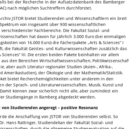
alls bei der Recherche in der Aufsatzdatenbank des Bamberger
AC) nach möglichen Suchtreffern durchforstet.
rchiv JSTOR bietet Studierenden und Wissenschaftlern ein breit
 Spektrum von insgesamt über 900 wissenschaftlichen
n verschiedenster Fachbereiche. Die Fakultät Sozial- und
issenschaften hat davon für jährlich 3.000 Euro (bei einmaligen
ngskosten von 16.000 Euro) die Fächerpakete „Arts & Sciences“ I
ft, die Fakultät Geistes- und Kulturwissenschaften zusätzlich das
& Sciences“ III. Die ersten beiden Pakete beinhalten vor allem
n aus den Bereichen Wirtschaftwissenschaften, Politikwissenschaf
ie, aber auch Literatur regionaler Studien (Asien-, Afrika-,
nd Amerikastudien), der Ökologie und der Mathematik/Statistik.
aket bietet Recherchemöglichkeiten unter anderem in den
en der Sprach- und Literaturwissenschaften, Musik, Kunst und
 Damit können zwar sicherlich nicht alle, aber zumindest ein
 der Studiengänge in Bamberg abgedeckt werden.
 von Studierenden angeregt – positive Resonanz
rde die Anschaffung von JSTOR von Studierenden selbst. So
Dr. Hans Rattinger, Studiendekan der Fakultät Sozial- und
issenschaften, durch die allgemeine Studienevaluation auf die