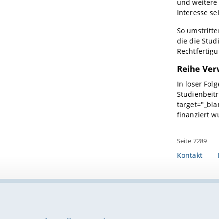
und weitere 
Interesse se
So umstritt
die die Stud
Rechtfertigu
Reihe Ver
In loser Fol
Studienbeitr
target="_bla
finanziert w
Seite 7289
Kontakt