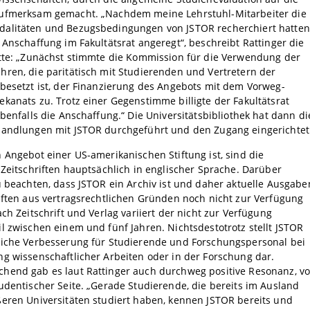
ufmerksam gemacht. „Nachdem meine Lehrstuhl-Mitarbeiter die
alitäten und Bezugsbedingungen von JSTOR recherchiert hatten
 Anschaffung im Fakultätsrat angeregt“, beschreibt Rattinger die
itte: „Zunächst stimmte die Kommission für die Verwendung der
ren, die paritätisch mit Studierenden und Vertretern der
besetzt ist, der Finanzierung des Angebots mit dem Vorweg-
kanats zu. Trotz einer Gegenstimme billigte der Fakultätsrat
ebenfalls die Anschaffung.“ Die Universitätsbibliothek hat dann di
handlungen mit JSTOR durchgeführt und den Zugang eingerichtet
 Angebot einer US-amerikanischen Stiftung ist, sind die
 Zeitschriften hauptsächlich in englischer Sprache. Darüber
u beachten, dass JSTOR ein Archiv ist und daher aktuelle Ausgabe
iften aus vertragsrechtlichen Gründen noch nicht zur Verfügung
ach Zeitschrift und Verlag variiert der nicht zur Verfügung
l zwischen einem und fünf Jahren. Nichtsdestotrotz stellt JSTOR
liche Verbesserung für Studierende und Forschungspersonal bei
g wissenschaftlicher Arbeiten oder in der Forschung dar.
hend gab es laut Rattinger auch durchweg positive Resonanz, vo
udentischer Seite. „Gerade Studierende, die bereits im Ausland
eren Universitäten studiert haben, kennen JSTOR bereits und