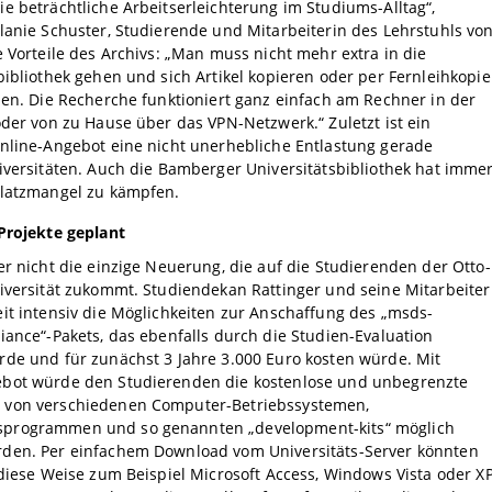
e beträchtliche Arbeitserleichterung im Studiums-Alltag“,
lanie Schuster, Studierende und Mitarbeiterin des Lehrstuhls vo
e Vorteile des Archivs: „Man muss nicht mehr extra in die
bibliothek gehen und sich Artikel kopieren oder per Fernleihkopie
len. Die Recherche funktioniert ganz einfach am Rechner in der
oder von zu Hause über das VPN-Netzwerk.“ Zuletzt ist ein
nline-Angebot eine nicht unerhebliche Entlastung gerade
iversitäten. Auch die Bamberger Universitätsbibliothek hat imme
Platzmangel zu kämpfen.
Projekte geplant
er nicht die einzige Neuerung, die auf die Studierenden der Otto-
iversität zukommt. Studiendekan Rattinger und seine Mitarbeiter
it intensiv die Möglichkeiten zur Anschaffung des „msds-
iance“-Pakets, das ebenfalls durch die Studien-Evaluation
de und für zunächst 3 Jahre 3.000 Euro kosten würde. Mit
bot würde den Studierenden die kostenlose und unbegrenzte
von verschiedenen Computer-Betriebssystemen,
rogrammen und so genannten „development-kits“ möglich
den. Per einfachem Download vom Universitäts-Server könnten
 diese Weise zum Beispiel Microsoft Access, Windows Vista oder X