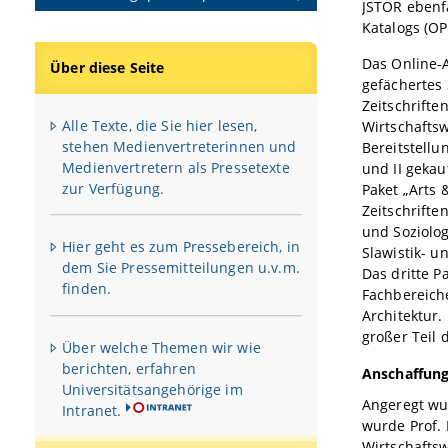
JSTOR ebenf
Katalogs (OP
Das Online-A
Über diese Seite
gefächertes
Zeitschrifte
Alle Texte, die Sie hier lesen,
Wirtschaftsw
stehen Medienvertreterinnen und
Bereitstellu
Medienvertretern als Pressetexte
und II gekau
zur Verfügung.
Paket „Arts 
Zeitschrifte
und Soziolog
Hier geht es zum Pressebereich, in
Slawistik- u
dem Sie Pressemitteilungen u.v.m.
Das dritte P
finden.
Fachbereich
Architektur.
großer Teil
Über welche Themen wir wie
berichten, erfahren
Anschaffung
Universitätsangehörige im
Angeregt wu
Intranet.
wurde Prof. 
Wirtschaftsw