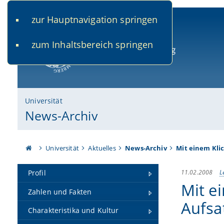
zur Hauptnavigation springen
www.uni-bamberg.de
univis.uni-bamberg.de
fis.u
zum Inhaltsbereich springen
Universität Bamberg
Universität
News-Archiv
Universität
Aktuelles
News-Archiv
Mit einem Kli
11.02.2008
L
Profil
Mit e
Zahlen und Fakten
Aufsa
Charakteristika und Kultur