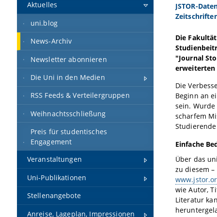
Aktuelles
JSTOR-Daten
Zeitschrifte
uni.blog
Die Fakultä
News-Archiv
Studienbeit
"Journal Sto
Newsletter abonnieren
erweiterten
Die Uni in den Medien
Die Verbess
RSS Feeds & Verteilergruppen
Beginn an e
sein. Wurde
Weihnachtsschließung
scharfem Mis
Studierende 
Preis für studentisches
Engagement
Einfache Be
Über das un
Veranstaltungen
zu diesem –
Uni-Publikationen
www.jstor.o
wie Autor, T
Stellenangebote
Literatur ka
heruntergela
Anreise, Lageplan, Impressionen