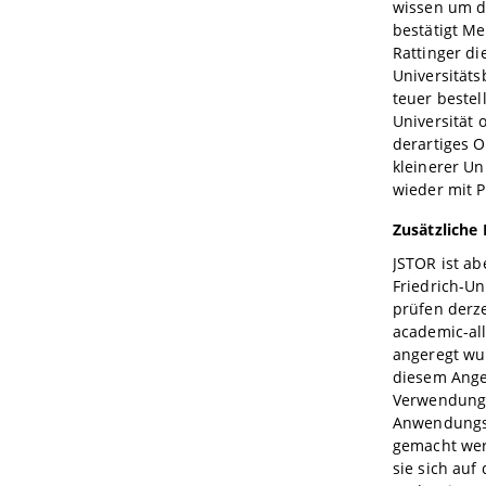
wissen um di
bestätigt Me
Rattinger di
Universitäts
teuer bestel
Universität 
derartiges O
kleinerer Un
wieder mit 
Zusätzliche 
JSTOR ist ab
Friedrich-Un
prüfen derze
academic-all
angeregt wur
diesem Ange
Verwendung 
Anwendungsp
gemacht wer
sie sich auf