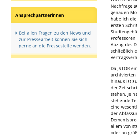
Nachfrage a
genauen Mod
Ansprechpartnerinnen
habe ich die
ersten Schr
Studiengebüh
Bei allen Fragen zu den News und
Professoren 
zur Pressearbeit können Sie sich
Abzug des De
gerne an die Pressestelle wenden.
schließlich 
Vertragsver
Da JSTOR ein
archivierten
hinaus ist z
der Zeitschr
stehen. Je n
stehende Tei
eine wesent
der Abfassun
Dementsprec
allem von st
oder an größ