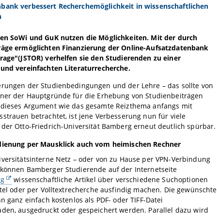
bank verbessert Recherchemöglichkeit in wissenschaftlichen
n
ten SoWi und GuK nutzen die Möglichkeiten. Mit der durch
räge ermöglichten Finanzierung der Online-Aufsatzdatenbank
rage"(JSTOR) verhelfen sie den Studierenden zu einer
 und vereinfachten Literaturrecherche.
erungen der Studienbedingungen und der Lehre – das sollte von
iner der Hauptgründe für die Erhebung von Studienbeiträgen
 dieses Argument wie das gesamte Reizthema anfangs mit
strauen betrachtet, ist jene Verbesserung nun für viele
der Otto-Friedrich-Universität Bamberg erneut deutlich spürbar.
dienung per Mausklick auch vom heimischen Rechner
iversitätsinterne Netz – oder von zu Hause per VPN-Verbindung
 können Bamberger Studierende auf der Internetseite
rg
wissenschaftliche Artikel über verschiedene Suchoptionen
itel oder per Volltextrecherche ausfindig machen. Die gewünschte
nn ganz einfach kostenlos als PDF- oder TIFF-Datei
den, ausgedruckt oder gespeichert werden. Parallel dazu wird