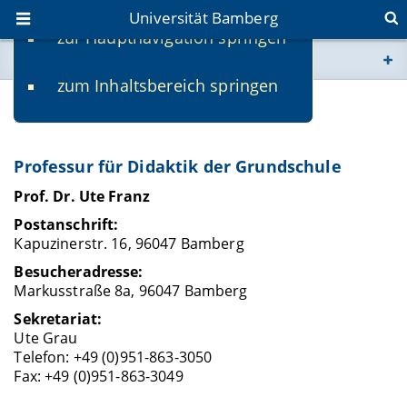
Universität Bamberg
zur Hauptnavigation springen
Sie befinden sich hier:
zum Inhaltsbereich springen
www.uni-bamberg.de
Kontakt
univis.uni-bamberg.de
Professur für Didaktik der Grundschule
fis.uni-bamberg.de
Prof. Dr. Ute Franz
Postanschrift:
Kapuzinerstr. 16, 96047 Bamberg
Besucheradresse:
Markusstraße 8a, 96047 Bamberg
Sekretariat:
Ute Grau
Telefon: +49 (0)951-863-3050
Fax: +49 (0)951-863-3049