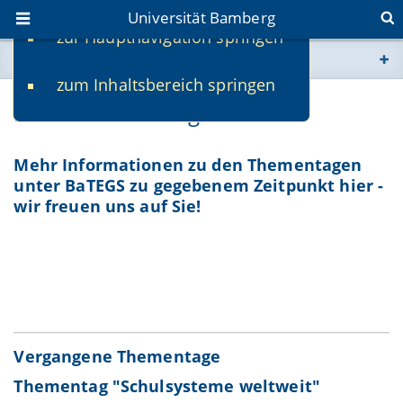
Universität Bamberg
zur Hauptnavigation springen
Sie befinden sich hier:
zum Inhaltsbereich springen
www.uni-bamberg.de
BaTEG-Thementage
univis.uni-bamberg.de
Mehr Informationen zu den Thementagen
unter BaTEGS zu gegebenem Zeitpunkt hier -
fis.uni-bamberg.de
wir freuen uns auf Sie!
Vergangene Thementage
Thementag "Schulsysteme weltweit"