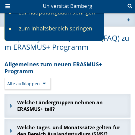
Universität Bamberg
zur Hauptnavigation springen
Sie befinden sich hier:
zum Inhaltsbereich springen
www.uni-bamberg.de
Frequently Asked Questions (FAQ) zu
m ERASMUS+ Programm
univis.uni-bamberg.de
fis.uni-bamberg.de
Allgemeines zum neuen ERASMUS+
Programm
Alle aufklappen
Welche Ländergruppen nehmen an
ERASMUS+ teil?
Am ERASMUS+ Programm nehmen derzeit 33
Welche Tages- und Monatssätze gelten für
europäische Länder teil. Diese werden von der
den Bereich Auslandsstudium (SMS)?