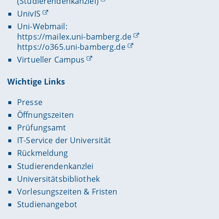
(Studierendenkanzlei)
Prüfungsausschuss WI, IISM und WiPäd/WI
Prüfungsausschuss AI, CitH und SoSySc
UnivIS
Uni-Webmail:
https://mailex.uni-bamberg.de
https://o365.uni-bamberg.de
Virtueller Campus
Wichtige Links
Presse
Öffnungszeiten
Prüfungsamt
IT-Service der Universität
Rückmeldung
Studierendenkanzlei
Universitätsbibliothek
Vorlesungszeiten & Fristen
Studienangebot