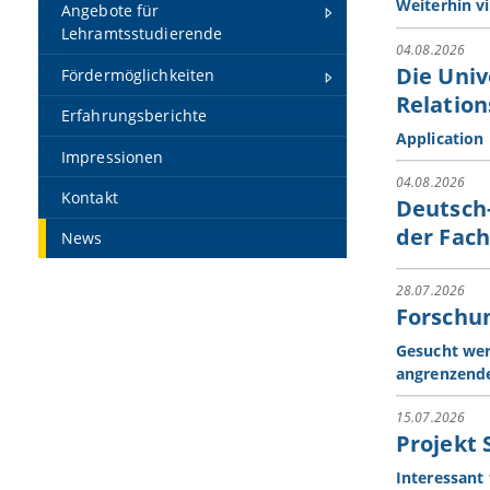
Weiterhin vi
Angebote für
Lehramtsstudierende
04.08.2026
Die Univ
Fördermöglichkeiten
Relation
Erfahrungsberichte
Application 
Impressionen
04.08.2026
Kontakt
Deutsch-
der Fac
News
28.07.2026
Forschun
Gesucht wer
angrenzend
15.07.2026
Projekt 
Interessant