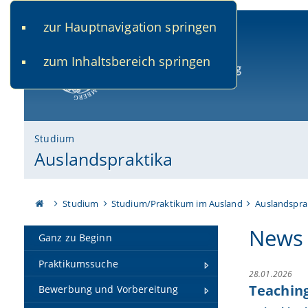
zur Hauptnavigation springen
www.uni-bamberg.de
univis.uni-bamberg.de
fis.u
zum Inhaltsbereich springen
Universität Bamberg
Studium
Auslandspraktika
Studium
Studium/Praktikum im Ausland
Auslandspra
News
Ganz zu Beginn
Praktikumssuche
28.01.2026
Teaching
Bewerbung und Vorbereitung